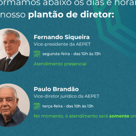
sa situação é uma tarefa fundamental para quem está ent
e processo possa inverter responsabilidades em um perí
rçamentária e sustentação social e política do novo gov
staques do
l
para receber os principais
o site.