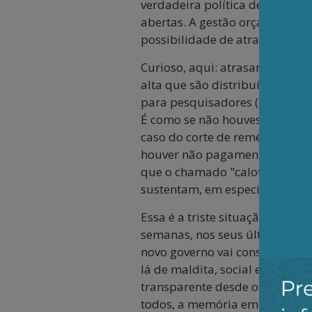
verdadeira política de terra a
abertas. A gestão orçamentári
possibilidade de atraso no pa
Curioso, aqui: atrasar o pagam
alta que são distribuídos pelo
para pesquisadores (como está
É como se não houvesse uma o
caso do corte de remédios de 
houver não pagamento de gasto
que o chamado "calote" é toler
sustentam, em especial na míd
Essa é a triste situação que es
semanas, nos seus últimos dias
novo governo vai conseguir des
lá de maldita, social e politi
transparente desde o início do
todos, a memória em geral é c