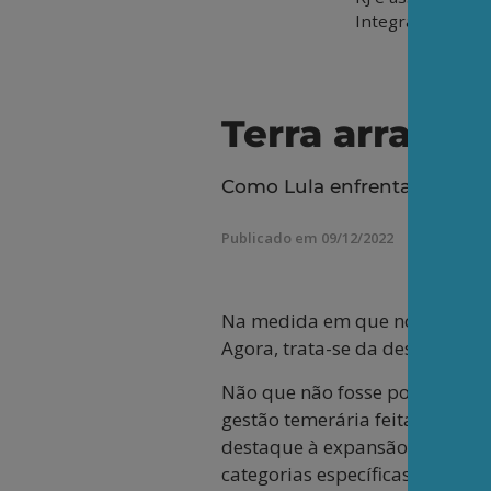
Integração dos P
Terra arrasad
Como Lula enfrentará a terr
Publicado em 09/12/2022
Na medida em que nos aproxima
Agora, trata-se da destruição 
Não que não fosse possível inf
gestão temerária feita no segu
destaque à expansão acelerada 
categorias específicas, como t