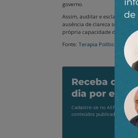
governo.
Assim, auditar e esclarecer es
ausência de clareza sobre ess
própria capacidade de gestão o
Fonte:
Terapia Política
Receba os de
dia por e-mai
Cadastre-se no AEPET Direto 
conteúdos publicados em noss