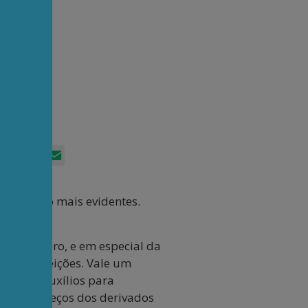
App
itter
Facebook
LinkedIn
Email
o ficando mais evidentes.
os Bolsonaro, e em especial da
har as eleições. Vale um
 vários auxílios para
ios aos preços dos derivados