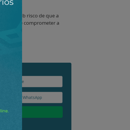
rando, sob risco de que a
odo curto e comprometer a
erno.