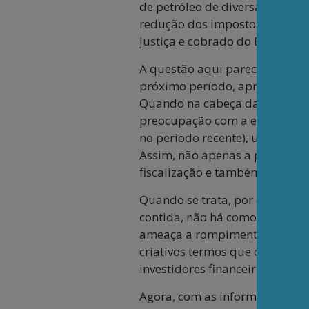
de petróleo de diversas manei
redução dos impostos dos deriv
justiça e cobrado do Executivo 
A questão aqui parece ser out
próximo período, apresentada n
Quando na cabeça da gestão ec
preocupação com a expansão de
no período recente), uma vez q
Assim, não apenas a preocupa
fiscalização e também na grand
Quando se trata, por outro lad
contida, não há como sustentar,
ameaça a rompimento de contra
criativos termos que caem mu
investidores financeiros – lon
Agora, com as informações sen