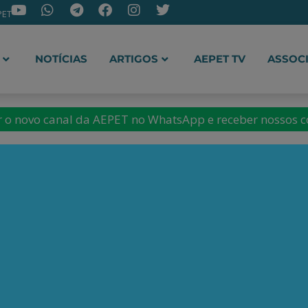
PET
NOTÍCIAS
ARTIGOS
AEPET TV
ASSOC
ir o novo canal da AEPET no WhatsApp e receber nossos 
ro
torando do PPGCTIA/UFRRJ,
enação da Associação
onomistas pela Democracia-
Rede Brasileira pela