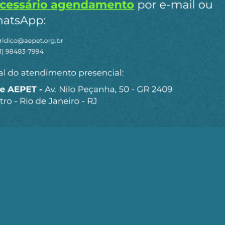
Ao clicar em “Cadastrar” você aceita receber nossos e-mails e con
n
ail