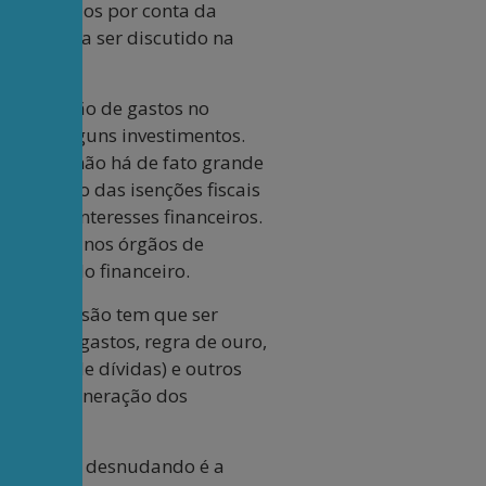
 dos estados por conta da
lionário, a ser discutido na
a ampliação de gastos no
ciais e alguns investimentos.
o atual, não há de fato grande
mpliação das isenções fiscais
róprios interesses financeiros.
sim como nos órgãos de
s do mundo financeiro.
o. A expansão tem que ser
, teto de gastos, regra de ouro,
ciação de dívidas) e outros
com a remuneração dos
 que vai se desnudando é a