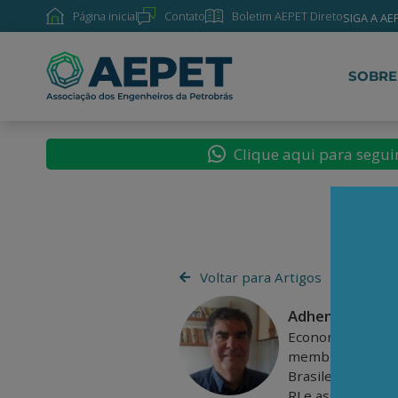
Página inicial
Contato
Boletim AEPET Direto
SIGA A AE
SOBRE
Clique aqui para segu
Voltar para Artigos
Adhemar Minei
Economista, dou
membro da Coord
Brasileira de Ec
RJ e assessor da 