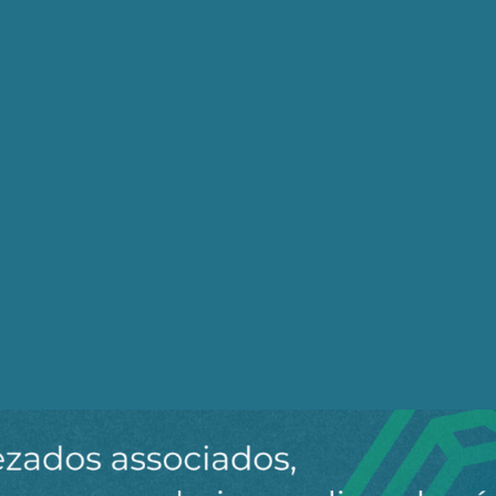
rrasada que se levou adiante. Aliás, não apenas com as 
a mostrou seu fracasso com os cortes recentes de verbas
gamento de aposentadorias e pensões nesse final de ano.
ento de aposentadorias e pensões, faltar remédios bási
 SUS, retirar verbas previstas para as universidades, su
 fazendo a CAPES) – nada disso é visto pelo mercado co
brigação de fazer esses pagamentos, que podem causar 
uso continuado para a população mais pobre. Rompiment
s com juros e amortizações da dívida. Em bolsista e a
ável, ao menos para esses setores que hoje estão na ges
ia.
tá ficando clara neste final de ano. Ainda bem que o atua
, e que esse absurdo de gestão não vai continuar. A gran
cascar esse abacaxi em um prazo curto, se vai conseguir
camente insustentável. É fundamental deixar essa situaçã
 novo governo, inclusive esclarecendo desvios e respons
urta e, uns três meses após assumir, todos os problemas