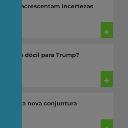
ceiros acrescentam incertezas
no
na mais dócil para Trump?
riscos da nova conjuntura