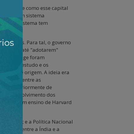
alizado, e como esse capital
ara ter um sistema
ente, tal sistema tem
onizá-las. Para tal, o governo
a Índia e até "adotarem"
 e Cambridge foram
ramas de estudo e os
 país de origem. A ideia era
e estudo entre as
 feita anteriormente de
 do Desenvolvimento dos
orcionar um ensino de Harvard
 obter.
omeçado; e a Política Nacional
niforme entre a Índia e a