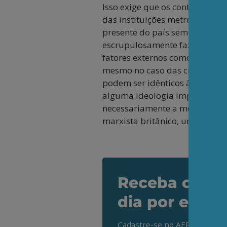
Isso exige que os conteúdos e 
das instituições metropolitanas
presente do país sem contar c
escrupulosamente fazer essa c
fatores externos como preguiça,
mesmo no caso das ciências na
podem ser idênticos às univers
alguma ideologia imperialista
necessariamente a mesma dos p
marxista britânico, uma das gr
Receba os de
dia por e-mai
Cadastre-se no AEPET Direto 