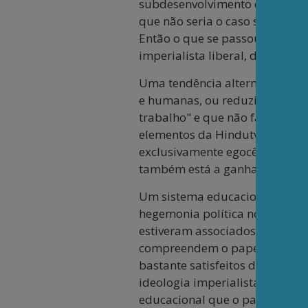
subdesenvolvimento de dois pa
que não seria o caso se houve
Então o que se passou na Anti
imperialista liberal, distinto
Uma tendência alternativa com
e humanas, ou reduzir as matér
trabalho" e que não faça pergu
elementos da Hindutva [NT] qu
exclusivamente egocêntricos e 
também está a ganhar força n
Um sistema educacional que re
hegemonia política no país. E
estiveram associados à luta a
compreendem o papel e o signi
bastante satisfeitos desde qu
ideologia imperialista com al
educacional que o país está ag