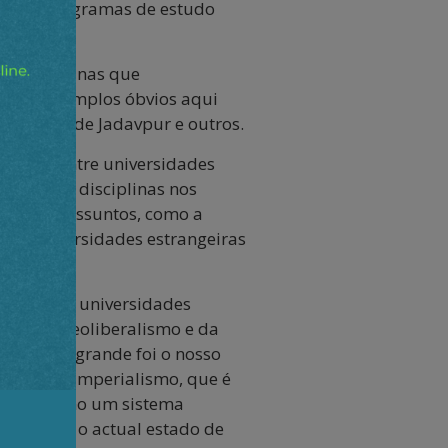
lares e programas de estudo
dades indianas que
al; os exemplos óbvios aqui
ersidade de Jadavpur e outros.
 (UGC), entre universidades
em várias disciplinas nos
de alguns assuntos, como a
 as universidades estrangeiras
e caso, as universidades
tica do neoliberalismo e da
de "quão grande foi o nosso
de que o imperialismo, que é
do não como um sistema
esde que o actual estado de