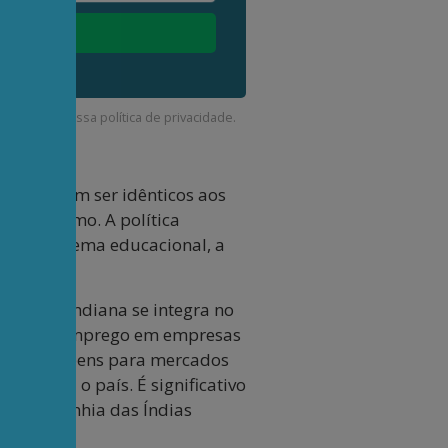
corda com a nossa
política de privacidade
.
undo devem ser idênticos aos
perialismo. A política
tes do sistema educacional, a
a.
guesia indiana se integra no
 procuram emprego em empresas
tação de bens para mercados
iro para o país. É significativo
o a Companhia das Índias