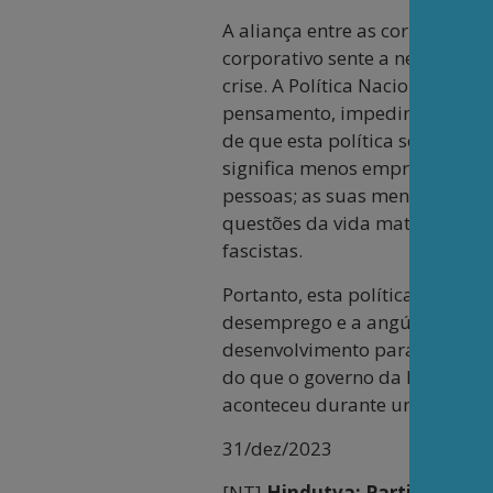
A aliança entre as corporações
corporativo sente a necessida
crise. A Política Nacional de 
pensamento, impedindo as pes
de que esta política se orgulh
significa menos empregos em g
pessoas; as suas mentes devem
questões da vida material e a
fascistas.
Portanto, esta política educati
desemprego e a angústia que se
desenvolvimento para além do 
do que o governo da NDA está a
aconteceu durante uma luta ant
31/dez/2023
[NT]
Hindutva: Partido do pr