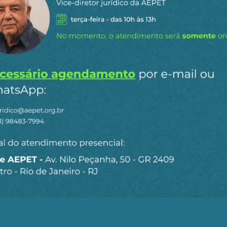
essariamente a adoção de currículos, conteúdos curricu
dianas e metropolitanas.
assos decisivos: um foi a destruição daquelas universi
ialista e que, por isso mesmo, atraíram a atenção mundi
l Nehru, da Universidade Central de Hyderabad, da Univ
gociações, sob a pressão da University Grants Commission
idades estrangeiras para tornar os conteúdos dos cursos 
 A única ressalva aqui é que a UGC insiste na inclusão 
dos curriculares das universidades indianas, como o que
mpo, se chegará a um acordo sobre tais questões e, ness
nteúdos curriculares que representam uma mistura da crí
a [NT]. Seria uma colonização das mentes com um verniz 
perialismo não deve ter nenhum problema com isso. Des
iu com o desenvolvimento do capitalismo, seja pinta
o civilizadora benevolente para países como a Índia, d