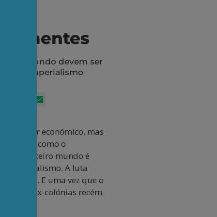
zar mentes
terceiro mundo devem ser
ção do imperialismo
App
itter
Facebook
LinkedIn
Email
 e do poder econômico, mas
 da forma como o
ade no terceiro mundo é
do imperialismo. A luta
onsciência. E uma vez que o
tivo nas ex-colónias recém-
.