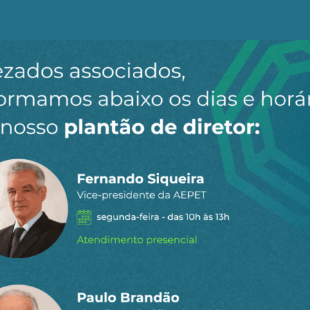
alismo implica uma hegemonia do capital financeiro glob
izada (ou pelo menos homogénea), a ênfase se desloca p
nternacional a fim de treinar tal tecnocracia; e, obviam
 metrópole.
ativo não para descolonizar as mentes, mas sim para recol
sidades estrangeiras de renome a estabelecerem filiais n
as que foram aplicadas à sua imagem. Oxford, Harvard
go deste esquema, não para seguirem na Índia os prog
os na Índia, mas para reproduzirem o que seguem no seu
mização dos conteúdos programáticos e dos programas d
versidades metropolitanas, ou seja, reverter a tentativa
 universidades indianas. De facto, um ministro indiano
ertamente no Parlamento que o seu objectivo era prop
dantes indianos não se deslocassem ao estrangeiro para o
de, em grande medida, ao que o governo da UPA havia c
m cunho oficial a esta ideia de um sistema de ensino u