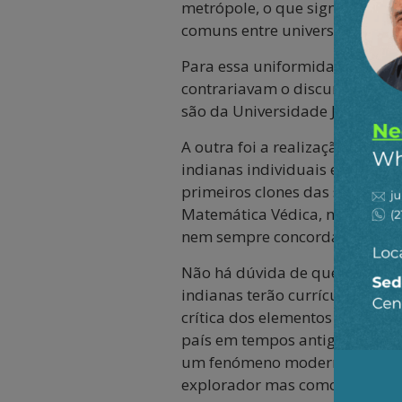
metrópole, o que significa nec
comuns entre universidades in
Para essa uniformidade, dois p
contrariavam o discurso imper
são da Universidade Jawaharla
A outra foi a realização de ne
indianas individuais e univers
primeiros clones das segundas.
Matemática Védica, nos conteú
nem sempre concordam.
Não há dúvida de que, a seu te
indianas terão currículos e co
crítica dos elementos Hindutv
país em tempos antigos". O im
um fenómeno moderno que surg
explorador mas como uma missã