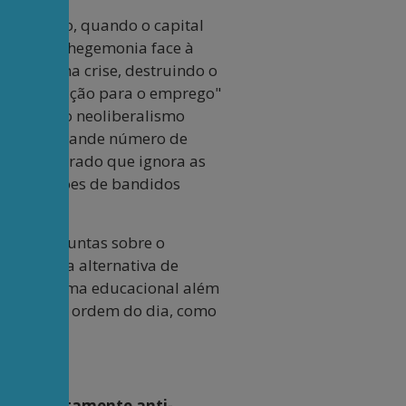
liberalismo, quando o capital
ter a sua hegemonia face à
a gerir uma crise, destruindo o
A "orientação para o emprego"
a crise do neoliberalismo
exclui um grande número de
urso alterado que ignora as
ra esquadrões de bandidos
 fazer perguntas sobre o
trajetória alternativa de
r um sistema educacional além
 a estar na ordem do dia, como
 e violentamente anti-