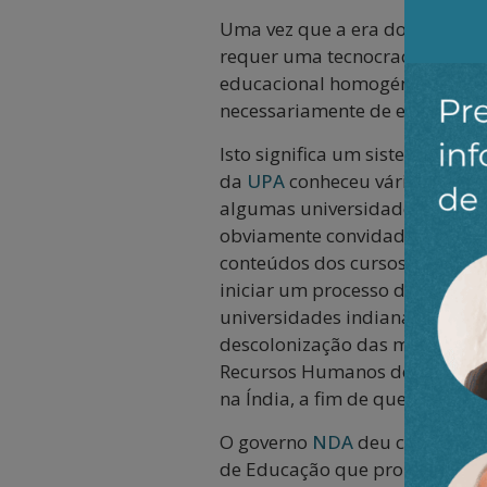
Uma vez que a era do neoliber
requer uma tecnocracia global
educacional homogéneo a nível i
necessariamente de emanar da
Isto significa um sistema educ
da
UPA
conheceu várias univer
algumas universidades indian
obviamente convidadas ao abri
conteúdos dos cursos preparad
iniciar um processo de unifor
universidades indianas e as uni
descolonização das mentes nas
Recursos Humanos declarou ab
na Índia, a fim de que os estu
O governo
NDA
deu continuida
de Educação que prometeu dar u