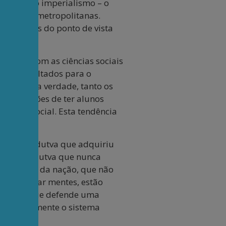
nômeno do imperialismo – o
ersidades metropolitanas.
elo menos do ponto de vista
ta branco.
acabar com as ciências sociais
amente "voltados para o
custos. Na verdade, tanto os
em questões de ter alunos
imento social. Esta tendência
ivismo-hindutva que adquiriu
mentos hindutva que nunca
construção da nação, que não
escolonizar mentes, estão
cacional que defende uma
e é exatamente o sistema