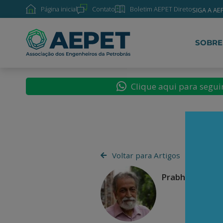
Página inicial
Contato
Boletim AEPET Direto
SIGA A AE
SOBRE
Clique aqui para segu
Voltar para Artigos
Prabhat Patnai