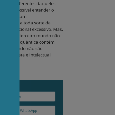
s sejam diferentes daqueles
nde é impossível entender o
itanas evitam
 do país a toda sorte de
nto populacional excessivo. Mas,
sidades do terceiro mundo não
ou a física quântica contém
rceiro mundo não são
nal
, cientista e intelectual