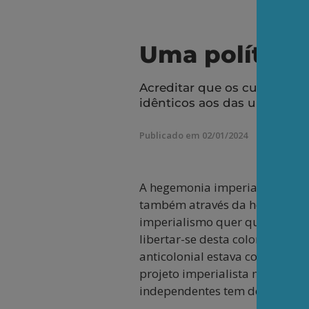
Uma política
Acreditar que os currículo
idênticos aos das universi
Publicado em 02/01/2024
A hegemonia imperialista sobr
também através da hegemonia 
imperialismo quer que elas o 
libertar-se desta colonização 
anticolonial estava consciente
projeto imperialista não termi
independentes tem de procurar