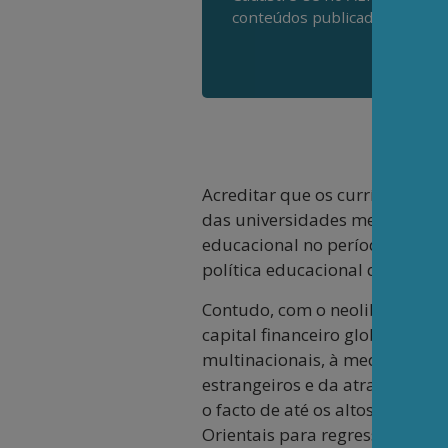
conteúdos publicados em noss
Acreditar que os currículos e 
das universidades metropolita
educacional no período dirigist
política educacional daquele p
Contudo, com o neoliberalismo
capital financeiro globalizad
multinacionais, à medida que
estrangeiros e da atração de fi
o facto de até os altos funci
Orientais para regressar à Índi