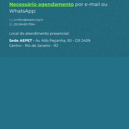
União Europeia utilizar sua arma comercial e
deixar claro que oferecerá regras mais favoráveis
a um governo que se oriente por uma solução
política do que a um regime que se lance no
apodrecimento.
Ao garantir à direita israelense as mesmas regras
comerciais, faça ela o que fizer, a União Europeia
encorajou de fato a colonização. Ao fechar os
olhos para as violações do direito internacional e
ao privilegiar os interesses financeiros a curto
prazo, a União Europeia contribuiu para
enfraquecer a esquerda israelense.
Mas existe uma esquerda vívida e inovadora em
Israel e na Palestina, particularmente entre os
jovens. Estes jovens viram-se muitas vezes
sozinhos diante da indiferença dos governos,