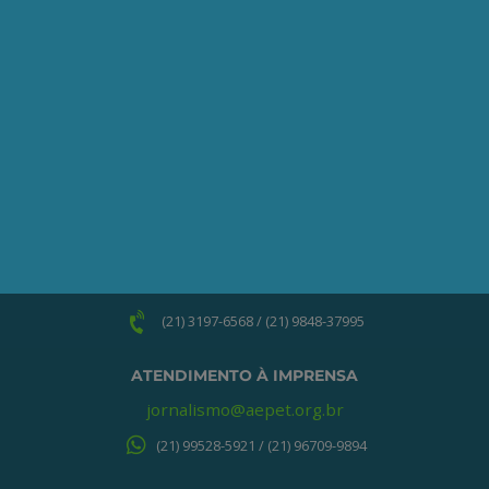
informações necessárias para iniciarmos
o processo de associação.
QUERO ME ASSOCIAR
ONDE ESTAMOS
Av. Nilo Peçanha, 50 – Grupo 2409
Centro – Rio de Janeiro – RJ
CEP: 20020-100
(21) 3197-6568 / (21) 9848-37995
ATENDIMENTO À IMPRENSA
jornalismo@aepet.org.br
(21) 99528-5921 / (21) 96709-9894