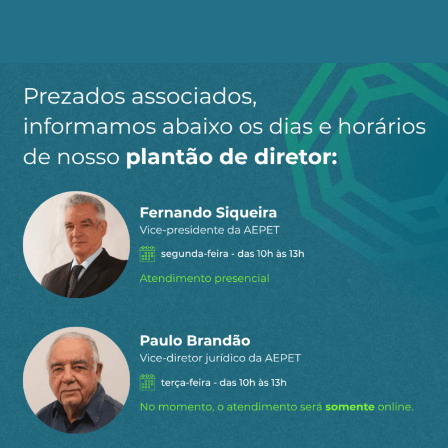
estabelecer regras comuns em matéria de direito
do trabalho, partilha da água e financiamento da
infraestrutura pública, educativa e sanitária.
Tudo isso tem alguma chance de acontecer?
Depois de, no passado, ter-se apoiado
frequentemente no Hamas para dividir e
desacreditar os palestinos, a direita israelense
parece agora determinada a destruir a
organização terrorista. Mas, depois disso, não se
contentará em colocar novamente a tampa e
fechar as torres de observação nos territórios
palestinos. Terá que encontrar interlocutores e
relançar um processo político.
É aqui que o resto do mundo tem um papel a
desempenhar, em particular a Europa, que
absorve quase 35% das exportações israelenses
(contra 30% para os Estados Unidos). É tempo da