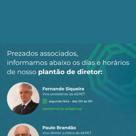
O Maestro Ausente: Por que o
Brasil tem a Orquestra, mas
ignora a Partitura?
Publicado em 26/02/2026
Como a Selic a 15% Inviabiliza o
Investimento Produtivo no
Brasil
Publicado em 11/02/2026
Como Paulo Guedes e o BTG
construíram uma bolha