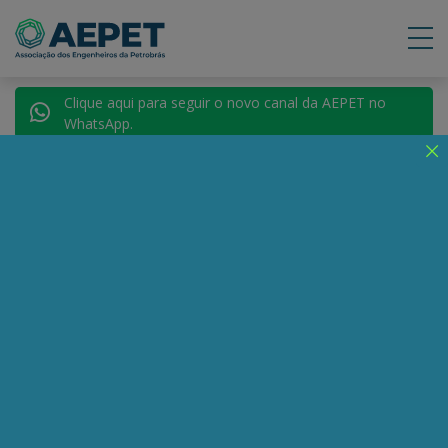
Clique aqui para seguir o novo canal da AEPET no
WhatsApp.
Voltar para Autores
Marcelo P. F.
Manzano
Compartilhe:
Telegram
WhatsApp
Twitter
Facebook
LinkedIn
Email