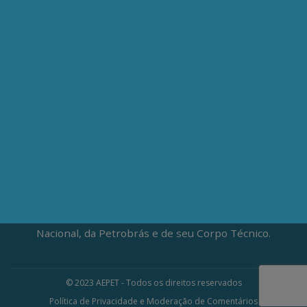
CEP: 20020-100
(21) 3197-6568 / (21) 9848-37995
ATENDIMENTO À IMPRENSA
jornalismo@aepet.org.br
(21) 99528-5921 / (21) 96709-9894
Fundada em 1961, a Associação dos Engenheiros da
Petrobrás (AEPET) é uma sociedade sem fins
lucrativos, que vive da contribuição voluntária de seus
associados. A AEPET atua na defesa da Soberania
Nacional, da Petrobrás e de seu Corpo Técnico.
© 2023 AEPET - Todos os direitos reservados
Política de Privacidade e Moderação de Comentários