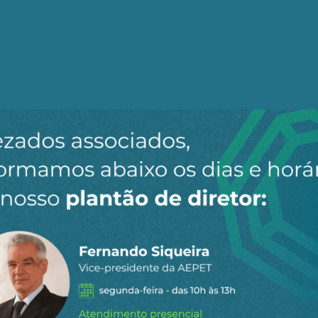
er
Facebook
LinkedIn
Email
a mãe da injustiça
dade do século
s Brasil como anão geopolítico