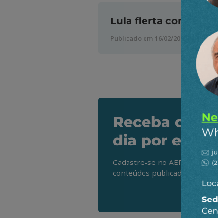
Lula flerta com Mo
Publicado em 16/02/2023
Receba os de
dia por e-mai
Cadastre-se no AEPET Direto 
conteúdos publicados em noss