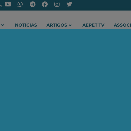
PET
NOTÍCIAS
ARTIGOS
AEPET TV
ASSOC
ir o novo canal da AEPET no WhatsApp e receber nossos 
Quantum Bird