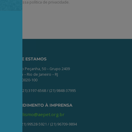
corda com a nossa
política de privacidade
.
ONDE ESTAMOS
Av. Nilo Peçanha, 50 – Grupo 2409
Centro – Rio de Janeiro – RJ
CEP: 20020-100
(21) 3197-6568 / (21) 9848-37995
ATENDIMENTO À IMPRENSA
jornalismo@aepet.org.br
(21) 99528-5921 / (21) 96709-9894