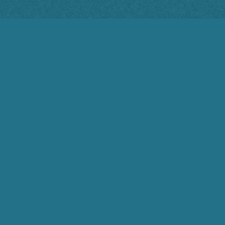
Ao clicar em “Cadastrar” você aceita receber nossos e-mails e con
Seja um Associado AEPET
Clique no botão abaixo para enviar as
informações necessárias para iniciarmos o
processo de associação.
QUERO ME ASSOCIAR