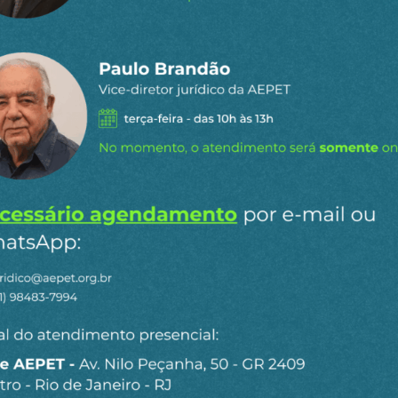
ntezuma
staques do
l
para receber os principais
o site.