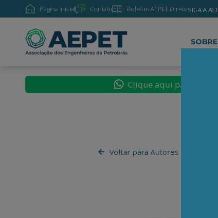
Página inicial
Contato
Boletim AEPET Direto
SIGA A AE
SOBRE
Clique aqui para segu
Voltar para Autores