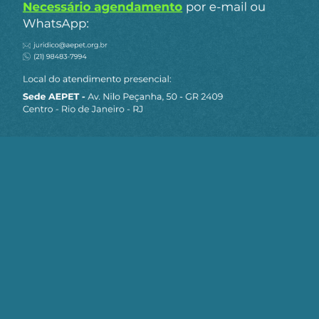
Importação (PPI), política de preços inédita e
arbitrariamente adotada pelas direções da
Petrobrás desde outubro de 2016. São decisões
de responsabilidade do Presidente da República
que podem e devem ser revertidas para o bem do
Brasil.
Direção da Associação dos Engenheiros da
Petrobrás (AEPET)
Março de 2023
Com informações da Agência Câmara de Notícias
Compartilhe:
Telegram
WhatsApp
Twitter
Facebook
LinkedIn
Email