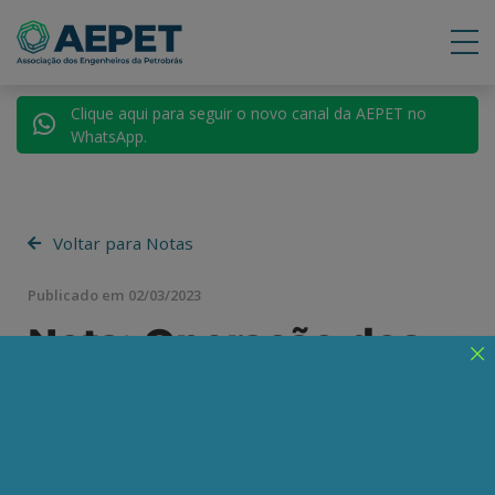
Clique aqui para seguir o novo canal da AEPET no
WhatsApp.
Voltar para Notas
Publicado em 02/03/2023
Nota: Oneração dos
impostos federais
sobre a gasolina e a
taxação provisória