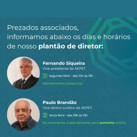
petróleo cru produzido no Brasil tem sido
exportado, em grande medida por multinacionais
estrangeiras. Enquanto isso, até 30% do mercado
de combustíveis tem sido ocupado por
importados, na maior parte dos Estados Unidos,
com ociosidade proporcional do parque de refino
brasileiro.
Trata-se de um ciclo do tipo colonial, extrativo e
primário exportador do petróleo cru do Brasil.
Nenhum país se desenvolveu exportando petróleo
cru por multinacionais estrangeiras e importando
combustíveis e derivados de maior valor
agregado, com o Brasil não será diferente.
Preços desnecessariamente altos, exportação
crescente de petróleo cru, importação de
derivados e ociosidade das refinarias brasileiras,
são consequências do Preço Paritário de