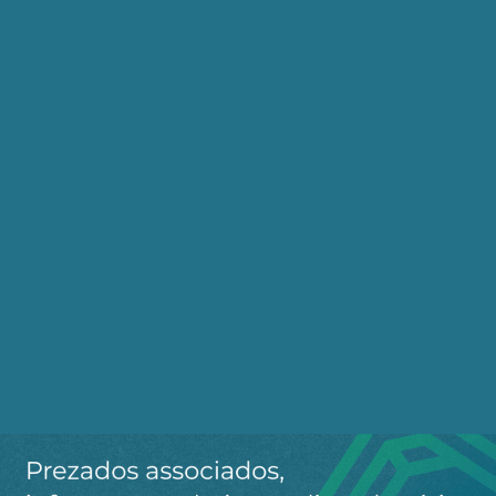
Irina Slav
AEPET
AEPET PETROBRAS
NAMÍBIA
TOTALENERGIES
Compartilhe:
Telegram
WhatsApp
Twitter
Facebook
LinkedIn
Email
2
COMENTÁRIOS
Mais votado