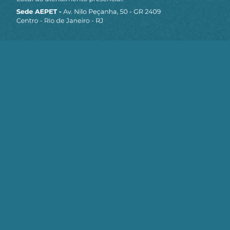
Gostou do conteúdo?
Clique aqui
para receber matérias e artigos
da AEPET em primeira mão pelo Telegram.
Continue Lendo
Big Techs apostam