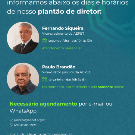
MR PRESIDENT
11 de fevereiro de 2026 15:29
Amadorismo ?
0
Responder
Renato Bittencourt
Responder
MR
3 de março de 2026
a
PRESIDENT
09:38
De quem? …”carece da infraestrutura necessária”
parece ser óbvio, não?
0
Responder