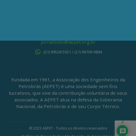
Centro – Rio de Janeiro – RJ
CEP: 20020-100
(21) 3197-6568 / (21) 9848-37995
ATENDIMENTO À IMPRENSA
jornalismo@aepet.org.br
(21) 99528-5921 / (21) 96709-9894
Fundada em 1961, a Associação dos Engenheiros da
Petrobrás (AEPET) é uma sociedade sem fins
lucrativos, que vive da contribuição voluntária de seus
associados. A AEPET atua na defesa da Soberania
Nacional, da Petrobrás e de seu Corpo Técnico.
2
© 2023 AEPET - Todos os direitos reservados