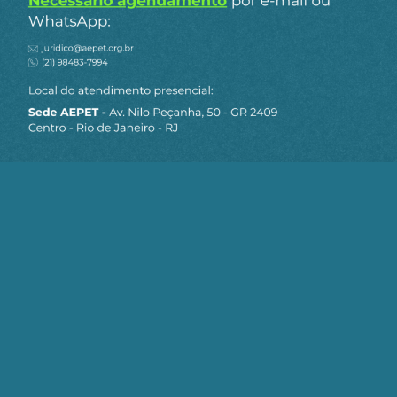
O artigo da AEPET exagera ao minimizar os
efeitos de um acordo EUA-Irã. O mercado de
petróleo reage às expectativas, não apenas
aos barris que chegam fisicamente. A simples
redução do risco no Oriente Médio
…
Ler mais
»
-2
Responder
Fernando de Roque
Responder
Mr
17 de junho de 2026
a
Presidente
09:49
Concordo com quase tudo, exceto que Brasil possa
ser classificado como diversificação. Isso porque a
“exportação” de 1/3 da nossa produção NÃO É
EXPORTAÇÃO e nem é algo sob controle do país.
Praticamente todo o
…
Ler mais »
4
Responder