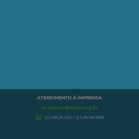
o processo de associação.
QUERO ME ASSOCIAR
ONDE ESTAMOS
Av. Nilo Peçanha, 50 – Grupo 2409
Centro – Rio de Janeiro – RJ
CEP: 20020-100
(21) 3197-6568 / (21) 9848-37995
ATENDIMENTO À IMPRENSA
jornalismo@aepet.org.br
(21) 99528-5921 / (21) 96709-9894