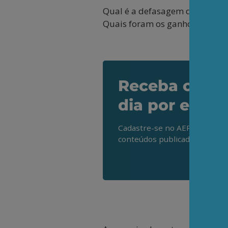
Qual é a defasagem dos aposen
Quais foram os ganhos variáve
Receba os de
dia por e-mai
Cadastre-se no AEPET Direto 
conteúdos publicados em noss