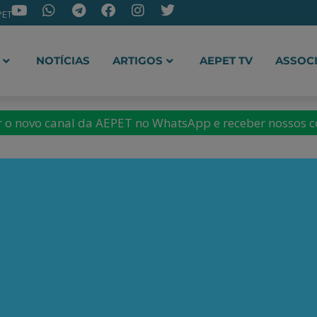
PET
NOTÍCIAS
ARTIGOS
AEPET TV
ASSOC
ir o novo canal da AEPET no WhatsApp e receber nossos 
e pensionistas da Petro
das de até 46% nos ben