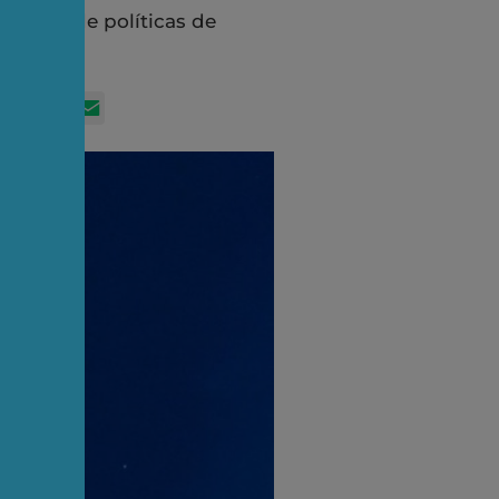
 meio de políticas de
App
itter
Facebook
LinkedIn
Email