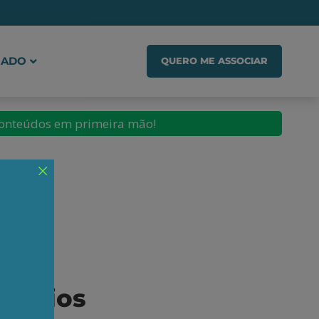
IADO
QUERO ME ASSOCIAR
conteúdos em primeira mão!
brás
efícios