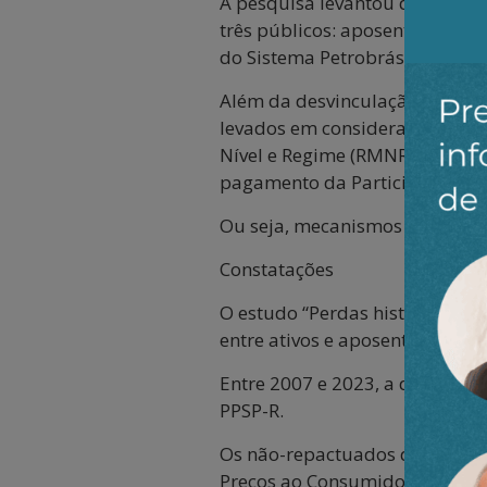
A pesquisa levantou dados rel
três públicos: aposentados do
do Sistema Petrobrás – Não-Re
Além da desvinculação dos bene
levados em consideração os re
Nível e Regime (RMNR) em 2007,
pagamento da Participação nos
Ou seja, mecanismos que desat
Constatações
O estudo “Perdas históricas d
entre ativos e aposentados.
Entre 2007 e 2023, a diferenç
PPSP-R.
Os não-repactuados da Petros 
Preços ao Consumidor Amplo (