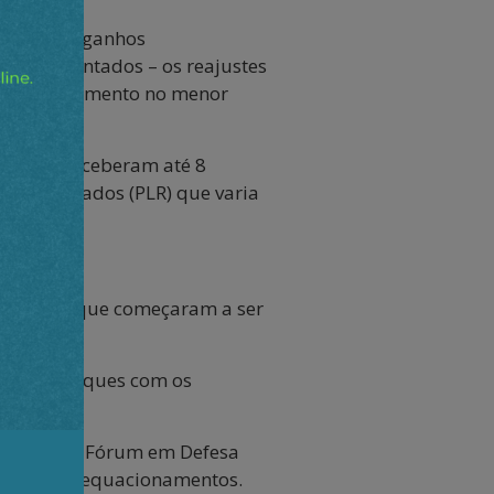
va tiveram ganhos
os aposentados – os reajustes
elegeu o aumento no menor
da ativa receberam até 8
 e Resultados (PLR) que varia
etrobrás, que começaram a ser
 contracheques com os
obrás e do Fórum em Defesa
bar com os equacionamentos.