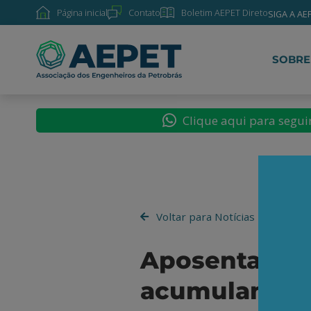
Página inicial
Contato
Boletim AEPET Direto
SIGA A AE
SOBRE
Clique aqui para segu
Voltar para Notícias
Aposentados 
acumulam per