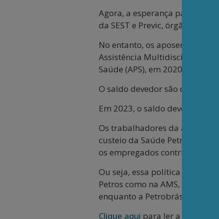
Agora, a esperança para acab
da SEST e Previc, órgãos do gov
No entanto, os aposentados e p
Assistência Multidisciplinar d
Saúde (APS), em 2020.
O saldo devedor são dívidas 
Em 2023, o saldo devedor acum
Os trabalhadores da ativa ta
custeio da Saúde Petrobrás, u
os empregados contribuem com
Ou seja, essa política de reduç
Petros como na AMS, afeta trab
enquanto a Petrobrás, por outr
Clique aqui
para ler a íntegra 