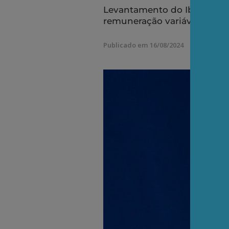
Levantamento do Ibeps reve
remuneração variável e rep
Publicado em 16/08/2024