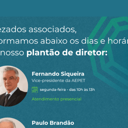
ativos aos rendimentos da categoria desde 1996, estabe
 Plano Petros do Sistema Petrobrás-Repactuados (PPSP-R
pactuados (PPSP-NR) e trabalhadores da ativa.
fícios com o reajuste da ativa, que ocorreu a partir da
ajustes diferenciados que aconteceram através da cri
 os ganhos de níveis por meio do Plano Classificação e A
 Lucros e Resultados (PLR).
relaram os vencimentos da ativa com a remuneração do
os aposentados e pensionistas petroleiros” apurou uma 
a atingiu 43,1% no público de aposentados do PPSP-NR e
também tiveram a defasagem de 4% no benefício, que é r
IPCA).