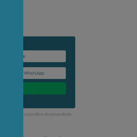
a ativa?
stas?
corda com a nossa
política de privacidade
.