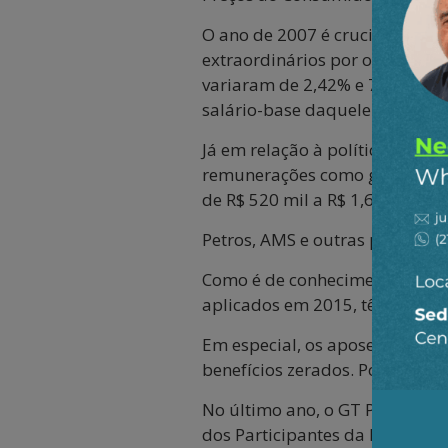
O ano de 2007 é crucial para e
extraordinários por ocasião d
variaram de 2,42% e 71,98% a
salário-base daquele ano.
Já em relação à política de re
remunerações como gratificaçã
de R$ 520 mil a R$ 1,6 milhão 
Petros, AMS e outras perdas
Como é de conhecimento públic
aplicados em 2015, têm afetado
Em especial, os aposentados e
benefícios zerados. Por isso, e
No último ano, o GT Petros – 
dos Participantes da Petros –