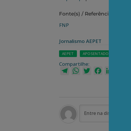
Fonte(s) / Referência(s):
FNP
Jornalismo AEPET
AEPET
APOSENTADOS
PETR
Compartilhe:
Telegram
WhatsApp
Twitter
Facebook
LinkedI
Em