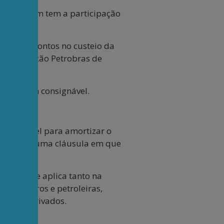
que também tem a participação
om os descontos no custeio da
da Associação Petrobras de
à margem consignável.
o variável para amortizar o
-2025), há uma cláusula em que
os, que se aplica tanto na
petroleiros e petroleiras,
onistas privados.