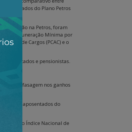
lecendo o comparativo entre
), aposentados do Plano Petros
 repactuação na Petros, foram
ação da Remuneração Mínima por
valiação de Cargos (PCAC) e o
s aposentados e pensionistas.
a severa defasagem nos ganhos
 37,6% nos aposentados do
elativa ao Índice Nacional de