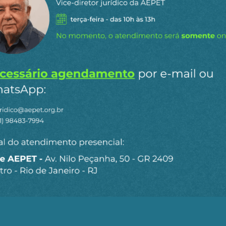
ssa história, porque foi quando os trabalhadores da ati
a mudança do PCAC, estimados em 17,94% a mais do que 
 depender do cargo; como metodologia, o pesquisador 
muneração variável, entre 2002 e 2023, os trabalhadores 
o e abono, e um ganho médio de Participação nos Lucros
(em valores reais de dezembro de 2023).
o, os equacionamentos dos Planos Petros do Sistema P
 significativamente toda a categoria petroleira.
 pensionistas, que, em algumas situações, recebem seus
les ganharam a alcunha de ‘PEDs assassinos’.
formado por representantes do fundo de pensão, da Petr
 não conseguiu chegar a uma solução concreta para aca