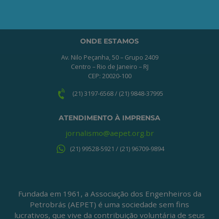
ONDE ESTAMOS
Av. Nilo Peçanha, 50 – Grupo 2409
Centro – Rio de Janeiro – RJ
CEP: 20020-100
(21) 3197-6568 / (21) 9848-37995
ATENDIMENTO À IMPRENSA
jornalismo@aepet.org.br
(21) 99528-5921 / (21) 96709-9894
Fundada em 1961, a Associação dos Engenheiros da
Petrobrás (AEPET) é uma sociedade sem fins
lucrativos, que vive da contribuição voluntária de seus