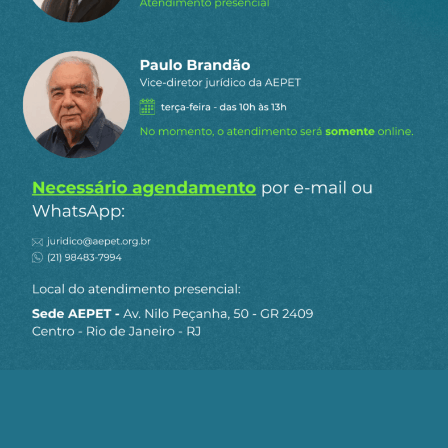
Abraham Moche Kaizer
2 de outubro de 2024 23:47
Falar em resposta moral de um país
patrocinador de terrorismo é um absurdo. O
povo iraniano vive sob a tutela de uma
ditadura. Espero que não haja revide para
que se tenha chance de uma
…
Ler mais »
4
Responder
PAULO HENRIQUE TAVARES CESAR
Responder
Abraham Moche
3 de outubro de
a
Kaizer
2024 12:51
O que você chama de terroristas, eu chamo de
heróis. Por isso, viva ao Hamas e ao Hezbollah.