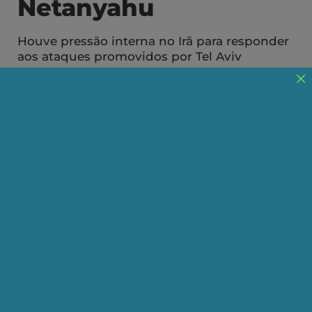
Netanyahu
Houve pressão interna no Irã para responder
aos ataques promovidos por Tel Aviv
Publicado em 02/10/2024
Compartilhe:
Telegram
WhatsApp
Twitter
Facebook
LinkedIn
Email