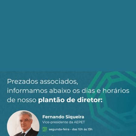
GUERRA ISRAEL IRÃ
LÍBANO
NETANYAHU
ORIENTE MÉDIO
PALESTINA
Compartilhe:
Telegram
WhatsApp
Twitter
Facebook
LinkedIn
Email
10
COMENTÁRIOS
Mais votado