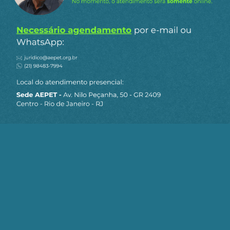
1
Responder
Angolano
16 de abril de 2024 08:00
Um bilhão é exagero. Um milhão concordo…
-3
Responder
André
Responder a
Angolano
16 de abril de 2024 13:30
1M por dia e 1B no acumulado.
2
Responder