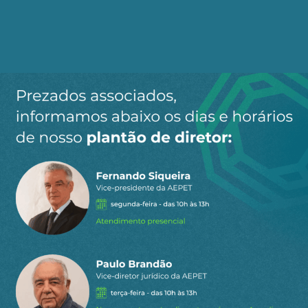
3
COMENTÁRIOS
Mais votado
Sandra M.S.Alves
16 de abril de 2024 16:39
É um bilhão mesmo, porque um milhão é por
dia….