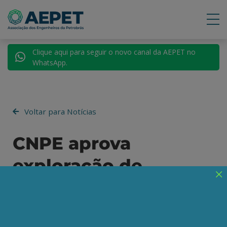
Clique aqui para seguir o novo canal da AEPET no
WhatsApp.
Voltar para Notícias
CNPE aprova
exploração de
petróleo além das
200 milhas náuticas