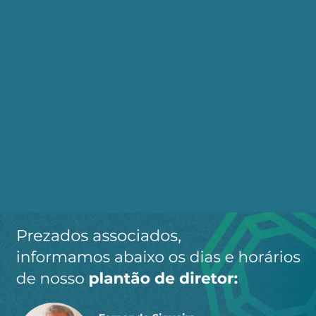
Segundo o MME, “a medida fortalece o ambiente
regulatório brasileiro e sinaliza estabilidade para
os investidores, ao mesmo tempo em que
contribui para o aumento da produção
sustentável de petróleo e gás natural no Brasil”.
Fonte(s) / Referência(s):
Metropoles
Jornalismo AEPET
200 MILHAS NÁUTICAS
CNPE
LEI DE PARTILHA
LEILÕES DE PETROLEO
PRIVATIZAÇÃO DA PETROBRAS
Compartilhe:
Telegram
WhatsApp
Twitter
Facebook
LinkedIn
Email