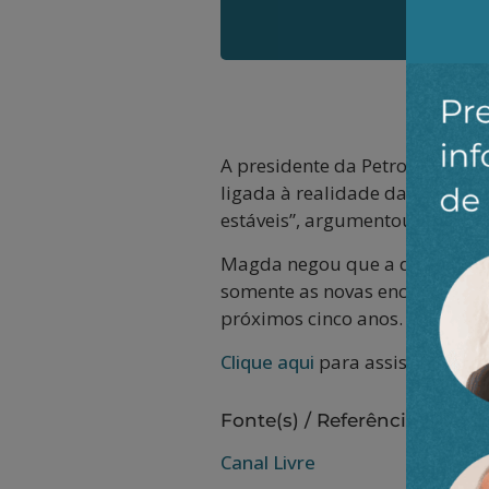
A presidente da Petrobrás insi
ligada à realidade da autossuf
estáveis”, argumentou.
Magda negou que a distribuiçã
somente as novas encomendas d
próximos cinco anos.
Clique aqui
para assistir
Fonte(s) / Referência(s):
Canal Livre