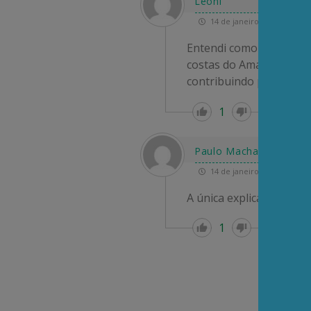
Leoni
14 de janeiro de 2025 22:48
Entendi como corretíss
costas do Amapá está at
contribuindo para o
…
L
1
Re
Paulo Machado
14 de janeiro de 2025 17:59
A única explicação par
1
Re