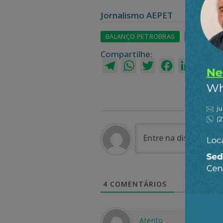
Jornalismo AEPET
BALANÇO PETROBRAS
CANAL LIV
Compartilhe:
Telegram
WhatsApp
Twitter
Facebook
LinkedI
Em
4
COMENTÁRIOS
Atento