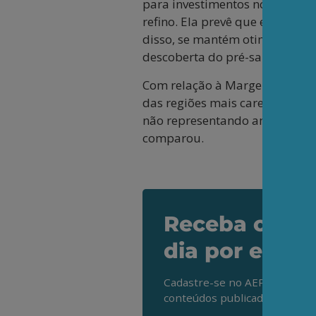
para investimentos nos próximo
refino. Ela prevê que em 2035 
disso, se mantém otimista e l
descoberta do pré-sal.
Com relação à Margem Equator
das regiões mais carentes do p
não representando ameaça, com
comparou.
Receba os de
dia por e-mai
Cadastre-se no AEPET Direto 
conteúdos publicados em noss