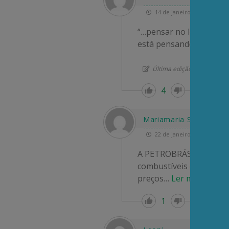
14 de janeiro de 2025 12:11
“…pensar no longo pra
está pensando? Ora, nen
Última edição de 1 ano atr
4
Re
Mariamaria Santana de 
22 de janeiro de 2025 10:30
A PETROBRÁS é uma empr
combustíveis e seus der
preços
…
Ler mais »
1
Re