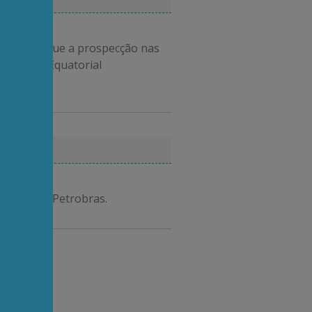
ambriard que a prospecção nas
a região Equatorial
pífia$ da Petrobras.