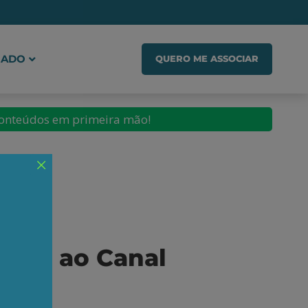
IADO
QUERO ME ASSOCIAR
conteúdos em primeira mão!
iard ao Canal