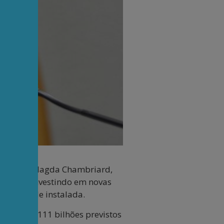
etrobrás, Magda Chambriard,
 diesel investindo em novas
capacidade instalada.
 dos US$ 111 bilhões previstos