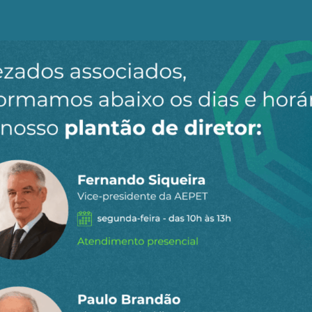
Ao clicar em “Cadastrar” você aceita receber nossos e-mails e con
stiu na defesa da nova política de preços dos combustívei
iciência, que permitiria a prática de preços mais baixos.
o de dividendos estaria sendo feita em detrimento dos 
a companhia irão gerar 35 mil empregos nos diferentes 