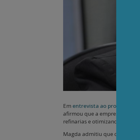
Em
entrevista ao programa Ca
afirmou que a empresa busca c
refinarias e otimizando a pro
Magda admitiu que o país prec