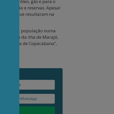
o de petróleo, gás e para o
ua produção e reservas. Apesar
timentos que resultaram na
neficiará a população numa
 distância da ilha de Marajó,
ara a praia de Copacabana”,