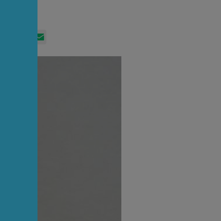
App
itter
Facebook
LinkedIn
Email