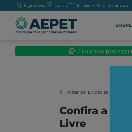
Página inicial
Contato
Boletim AEPET Direto
SIGA A AE
SOBRE
Clique aqui para segu
Voltar para Notícias
Confira a en
Livre