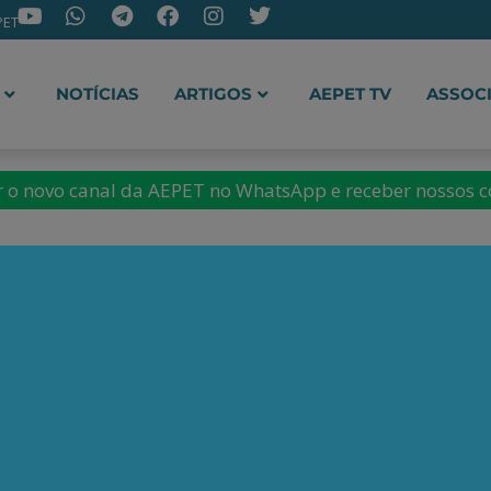
PET
NOTÍCIAS
ARTIGOS
AEPET TV
ASSOC
ir o novo canal da AEPET no WhatsApp e receber nossos 
trevista de Magda Chambr