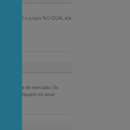
trega? Qual o prazo NO QUAL ela
Ler mais »
e economia de mercado. Os
tes que pratiquem os seus