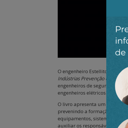
O engenheiro Estellito
Rangel J
Indústrias Prevenção e Proteçã
engenheiros de segurança, espe
engenheiros elétricos.
O livro apresenta um conjunto 
prevenindo a formação de atmos
equipamentos, sistemas de ater
auxiliar os responsáveis ​​pel