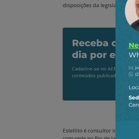
disposições da legislação inte
Receba os de
dia por e-mai
Cadastre-se no AEPET Direto 
conteúdos publicados em noss
Estellito é consultor independe
com sede no Rio de Janeiro, B