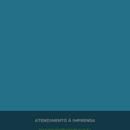
Seja um Associado AEPET
Clique no botão abaixo para enviar as
informações necessárias para iniciarmos
o processo de associação.
QUERO ME ASSOCIAR
ONDE ESTAMOS
Av. Nilo Peçanha, 50 – Grupo 2409
Centro – Rio de Janeiro – RJ
CEP: 20020-100
(21) 3197-6568 / (21) 9848-37995
ATENDIMENTO À IMPRENSA
jornalismo@aepet.org.br