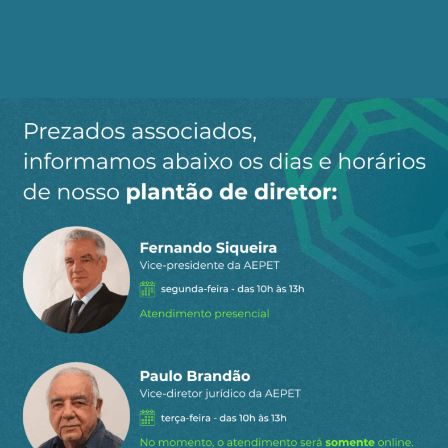
matéria-prima. "A Europa está sofrendo com
desabastecimento e inflação porque se tornou
dependente do gás russo", resume o diretor da
AEPET.
Por Rogerio Lessa
(1) Fonte: Subseção Dieese/FUP-CUT
Receba os destaques do dia
por e-mail
Cadastre-se no AEPET Direto para receber os
principais conteúdos publicados em nosso
site.