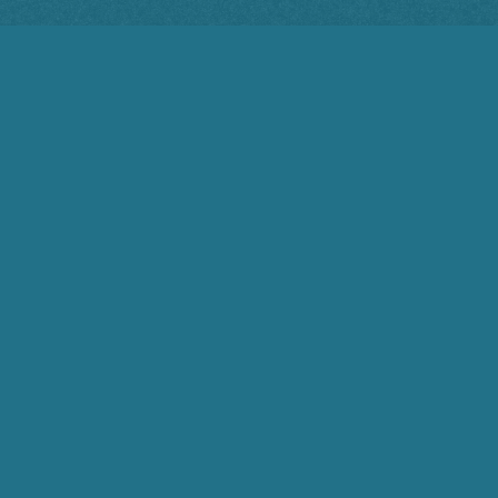
3
COMENTÁRIOS
Mais votado
Rosivaldo Ribeiro
5 de dezembro de 2024 08:57
Para fazer esta auditoria da dívida,
precisaremos primeiro eleger um congresso
sem parlamentares vendidos aos sistema
financeiro.
2
Responder
Paulo Machado
Responder
Rosivaldo
9 de dezembro de 2024
a
Ribeiro
11:49