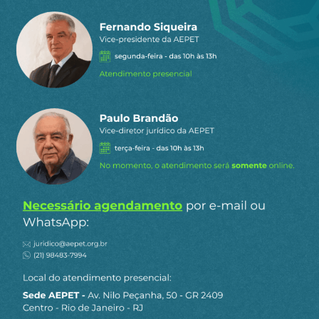
Auditoria Cidadã da Dívida
Jornalismo AEPET
AUDITORIA CIDADÃ DA DÍVIDA
AUSTERICÍDIO
AUSTERIDADE
CORTE DE GASTOS
HADDAD
Compartilhe:
Telegram
WhatsApp
Twitter
Facebook
LinkedIn
Email