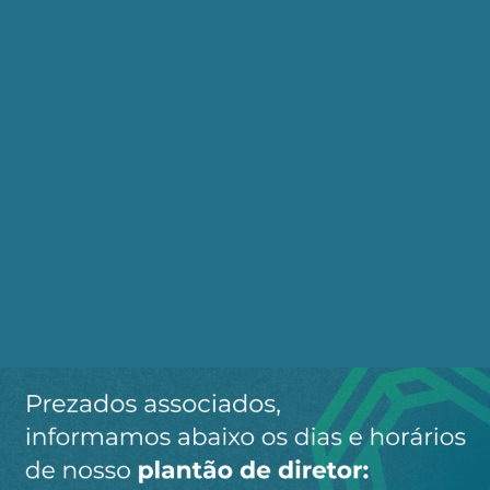
como justificativa dar “maior espaço fiscal a
despesas discricionárias com fortes efeitos
multiplicadores, como os investimentos públicos”,
ou seja, o governo está dizendo que os chamados
“investimentos” estariam sendo limitados por
causa das despesas com pessoal, como se essas
últimas não fossem importantes investimentos
sociais, e como se a verdadeira disputa de
recursos não fosse com a quase metade do
orçamento destinada aos juros e amortizações
dessa questionável dívida.
Já passou da hora de se fazer uma auditoria
dessa dívida, com participação da sociedade, e
estabelecer controles sobre os fluxos de capitais
especulativos.
Fonte(s) / Referência(s):