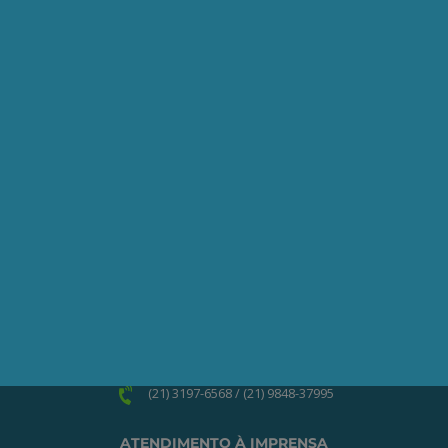
Seja um Associado AEPET
Clique no botão abaixo para enviar as
informações necessárias para iniciarmos
o processo de associação.
QUERO ME ASSOCIAR
ONDE ESTAMOS
Av. Nilo Peçanha, 50 – Grupo 2409
Centro – Rio de Janeiro – RJ
CEP: 20020-100
(21) 3197-6568 / (21) 9848-37995
ATENDIMENTO À IMPRENSA