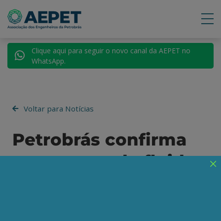
Clique aqui para seguir o novo canal da AEPET no
WhatsApp.
Voltar para Notícias
Petrobrás confirma
vazamento de fluido
e interrompe
trabalhos no poço