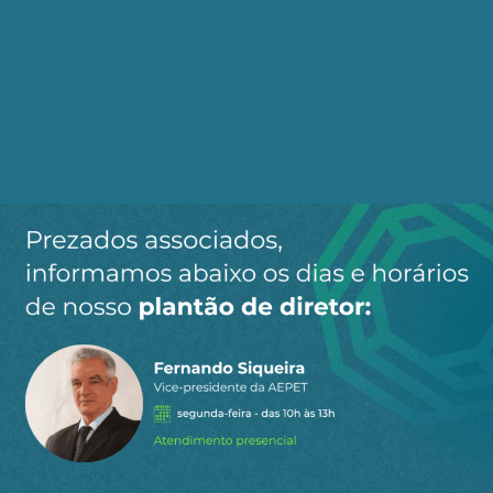
Compartilhe:
Telegram
WhatsApp
Twitter
Facebook
LinkedIn
Email
1
COMENTÁRIO
Mais votado
Marcelo B Fernandes
8 de janeiro de 2026 12:40