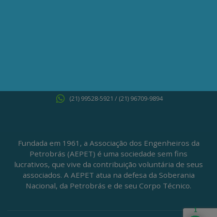
Av. Nilo Peçanha, 50 – Grupo 2409
Centro – Rio de Janeiro – RJ
CEP: 20020-100
(21) 3197-6568 / (21) 9848-37995
ATENDIMENTO À IMPRENSA
jornalismo@aepet.org.br
(21) 99528-5921 / (21) 96709-9894
Fundada em 1961, a Associação dos Engenheiros da
Petrobrás (AEPET) é uma sociedade sem fins
lucrativos, que vive da contribuição voluntária de seus
associados. A AEPET atua na defesa da Soberania
Nacional, da Petrobrás e de seu Corpo Técnico.
1