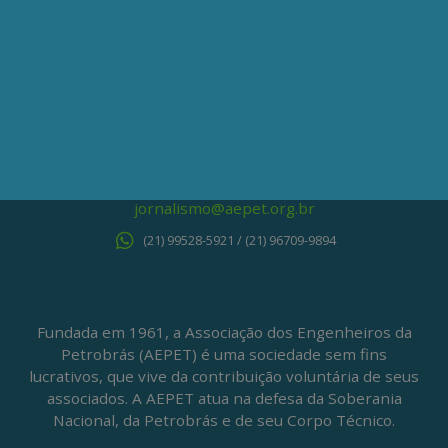
ONDE ESTAMOS
Av. Nilo Peçanha, 50 – Grupo 2409
Centro – Rio de Janeiro – RJ
CEP: 20020-100
(21) 3197-6568 / (21) 9848-37995
ATENDIMENTO À IMPRENSA
jornalismo@aepet.org.br
(21) 99528-5921 / (21) 96709-9894
Fundada em 1961, a Associação dos Engenheiros da
Petrobrás (AEPET) é uma sociedade sem fins
lucrativos, que vive da contribuição voluntária de seus
associados. A AEPET atua na defesa da Soberania
Nacional, da Petrobrás e de seu Corpo Técnico.