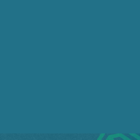
3
COMENTÁRIOS
Mais votado
MANUEL JAIME HERNANDEZ ALBARRA
8 de fevereiro de 2024 23:18
A mídia nacional não destaca esta entrevista.
3
Responder