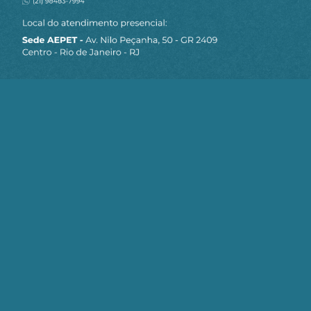
»
-2
Responder
Gostou do conteúdo?
Clique aqui
para receber matérias e artigos
da AEPET em primeira mão pelo Telegram.