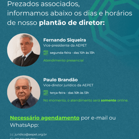
Ismar Teixeira
MANUEL JAIME
Responder
11 de fevereiro
HERNANDEZ
a
de 2024 23:06
ALBARRA
O Império impõe ordens na Europa. Espero que
apareçam governantes de esquerda na Europa para
bater de frente contra o Império.
0
Responder
José Otávio Ramos
9 de fevereiro de 2024 07:47
TODOS tem interesses. Se estes são justos ou
não, a história vai julgar através de jornalistas
que também têm interesses a defender. Nessa
briga de cachorros grandes, EUA, China e
Rússia continuam dando as cartas.
…
Ler mais