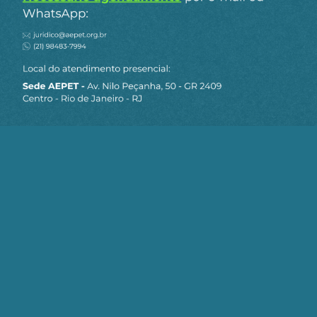
Clique aqui
para receber matérias e artigos
da AEPET em primeira mão pelo Telegram.
Continue Lendo
Paz entre EUA e Irã
depende de
benefícios
econômicos para a
população, aponta
economista
07/08/2026