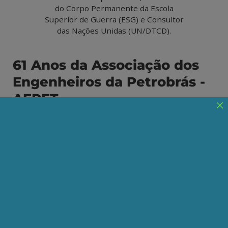
do Corpo Permanente da Escola
Superior de Guerra (ESG) e Consultor
das Nações Unidas (UN/DTCD).
61 Anos da Associação dos
Engenheiros da Petrobrás -
AEPET
O que esperar no futuro próximo?
Publicado em 17/10/2022
Compartilhe:
Telegram
WhatsApp
Twitter
Facebook
LinkedIn
Email
Para o petróleo brasileiro os oito pontos que
constam do Manifesto multipartidário: