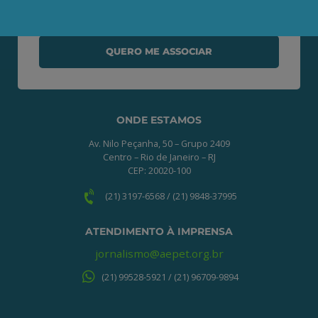
o processo de associação.
QUERO ME ASSOCIAR
ONDE ESTAMOS
Av. Nilo Peçanha, 50 – Grupo 2409
Centro – Rio de Janeiro – RJ
CEP: 20020-100
(21) 3197-6568 / (21) 9848-37995
ATENDIMENTO À IMPRENSA
jornalismo@aepet.org.br
(21) 99528-5921 / (21) 96709-9894