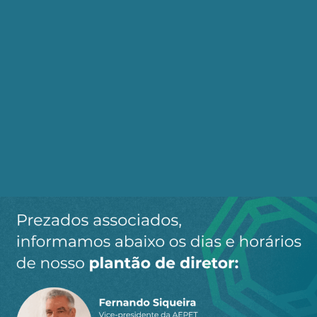
investimentos de risco, que de imediato resultam
no aumento dos dividendos, nas remunerações
ao capital.
Todas as principais empresas de petróleo são
estatais. E são estas que prosseguem
incorporando novas reservas de óleo e de gás,
desenvolvendo tecnologias para descoberta e
para produção de reservatórios, cada vez mais
difíceis de achar e de maior complexidade de
extração.
As petroleiras negociadas em bolsas de valores
logo que se tornam propriedade de empresas
financeiras, gestoras de ativos, passam a adquiri-
los de terceiros para manter a produção, sem o
que logo estariam extintas por falta de petróleo.
O que está se passando no Brasil, hoje, com os