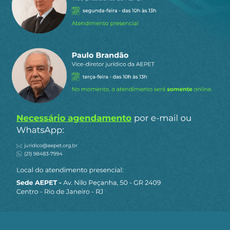
últimos governos, é a constante alienação de
partes da Petrobrás para financeiras estrangeiras,
de modo a manter a produção e comercialização
de petróleo e derivados naquelas companhias.
Nos anos 1990, demolida a União das Repúblicas
Socialistas Soviéticas (URSS), infiltrada a “abertura
comercial-financeira” na República Popular da
China (RPCh) se discutia, na Escola Superior de
Guerra (ESG) qual seria a resposta à globalização.
Lembrar que as finanças inglesas saíram da
propriedade territorial, do poder fundiário, para
o poder comercial-financeiro. E a democracia
jamais atravessou o Canal da Mancha, do
Continente para as ilhas britânicas.
Não havendo produção, não há interesse em
ampliação do consumo. Daí as reduções e
transformações do trabalho. Revogam-se direitos