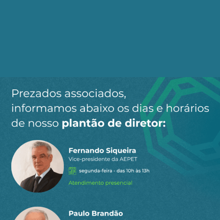
petróleo e gás, além de setores como turismo,
serviços e tecnologia.
– **Formalização do Trabalho**: A presença
dessas indústrias contribui para um maior
número de empregos formais.
#### Sul do Brasil
– **Diversificação Econômica**: Estados como
Paraná, Santa Catarina e Rio Grande do Sul têm
uma economia diversificada, com forte presença
na agroindústria, manufatura, tecnologia e
serviços.
– **Empregos Formais**: A variedade de setores
industriais e de serviços resulta em altos índices
de formalização do mercado de trabalho.
### Conclusão