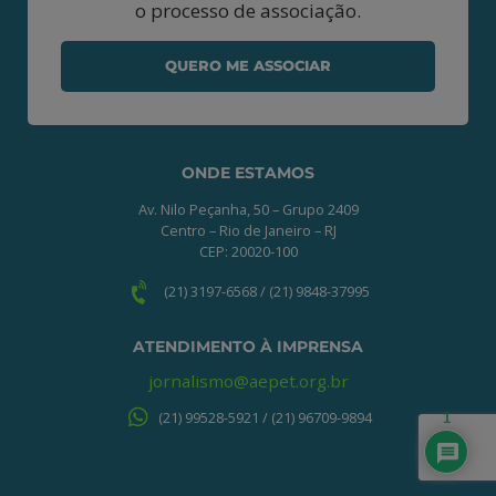
o processo de associação.
QUERO ME ASSOCIAR
ONDE ESTAMOS
Av. Nilo Peçanha, 50 – Grupo 2409
Centro – Rio de Janeiro – RJ
CEP: 20020-100
(21) 3197-6568 / (21) 9848-37995
ATENDIMENTO À IMPRENSA
jornalismo@aepet.org.br
(21) 99528-5921 / (21) 96709-9894
1