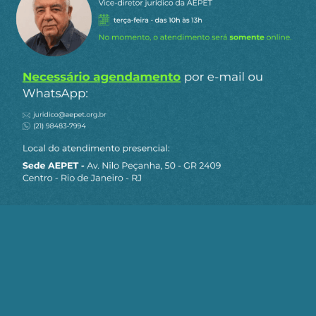
A relação inversa entre o número de beneficiários
do Bolsa Família e a quantidade de
trabalhadores com carteira assinada no Brasil
reflete as disparidades econômicas e regionais do
país. Estados com economias mais desenvolvidas
e industrializadas, como os do Sudeste e Sul, têm
uma maior proporção de empregos formais e
menor dependência de programas assistenciais.
Por outro lado, estados com economias menos
desenvolvidas, como os do Nordeste e Norte,
apresentam maior dependência do Bolsa Família
e menores índices de formalização do trabalho. A
presença robusta de indústrias nos estados ricos
do Brasil desempenha um papel crucial na
promoção de empregos formais e na redução da
necessidade de programas de assistência social.