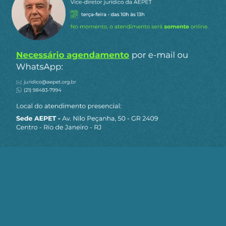
Figura 1: Quantidade de ferro e aço necessária
para construção de aerogerador para produção de
4MW em terra
Os painéis fotovoltaicos são, em sua maior parte,
produzidos pela China, que utiliza em sua matriz
energética carvão mineral e outras fontes fósseis.
Os aerogeradores e seus demais equipamentos
auxiliares estão instalados primordialmente
próximo à costa brasileira, sujeitos à corrosão,
com necessidade de substituição constante.
Também a construção e manutenção da rede de