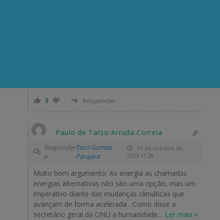
Responder
Tarci Gomes
31 de outubro de
a
Parajara
2023 09:57
Não existe bala de prata O carro elétrico não é
solução é enganação enquanto não houver baterias
mais eficientes e mais leves Carros híbridos talvez
Horas e horas parados em congestionamentos
queimando petróleo é insanidade
…
Ler mais »
3
Responder
Paulo de Tarso Arruda Correia
Responder
Tarci Gomes
31 de outubro de
a
Parajara
2023 11:28
Muito bom argumento. As energia as chamadas
energias alternativas não são uma opção, mas um
imperativo diante das mudanças climáticas que
avançam de forma acelerada . Como disse a
secretário geral da ONU a humanidade
…
Ler mais »