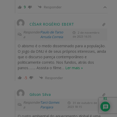
9
Responder
CÉSAR ROGÉRIO EBERT
Responder
Paulo de Tarso
2 de novembro
a
Arruda Correia
de 2023 16:35
O abismo é o medo disseminado para a população.
O jogo da ONU é de seus próprios interesses, ainda
que o discurso pareça contemporâneo e
politicamente correto. Nos fundos, atrás dos
panos…….. Assista o filme
…
Ler mais »
-5
Responder
Gilson Silva
81
Responder
Tarci Gomes
31 de outubro de
a
Parajara
2023 18:15
O custo ambiental do aquecimento global é uma