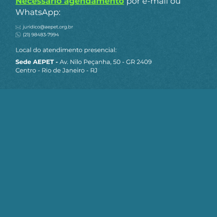
Além disso, a pressa em implementar esses
projetos muitas vezes resulta em medidas de
mitigação insuficientes ou mal planejadas. A
utilização de maquinário pesado, por exemplo,
pode causar danos adicionais ao solo e aumentar
a erosão, exacerbando os impactos ambientais já
existentes.
Outra questão preocupante é a falta de
transparência e prestação de contas por parte
das empresas responsáveis pelos projetos de
energia renovável. Como observado no caso da
Enel Green Power, a falta de divulgação de
informações sobre os impactos socioambientais e
as medidas de mitigação adotadas dificulta a
avaliação adequada do verdadeiro custo desses
projetos para as comunidades afetadas e o meio
ambiente.