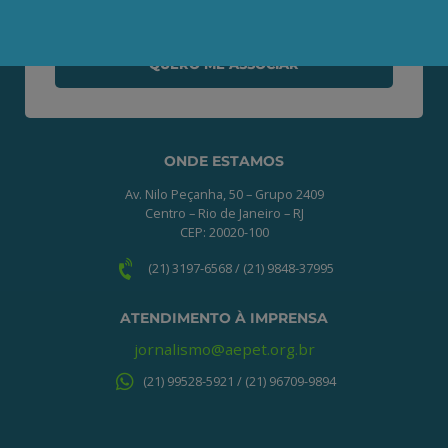
o processo de associação.
QUERO ME ASSOCIAR
ONDE ESTAMOS
Av. Nilo Peçanha, 50 – Grupo 2409
Centro – Rio de Janeiro – RJ
CEP: 20020-100
(21) 3197-6568 / (21) 9848-37995
ATENDIMENTO À IMPRENSA
jornalismo@aepet.org.br
(21) 99528-5921 / (21) 96709-9894