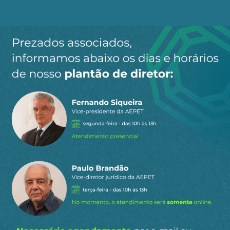
Os novos projetos de geração de energia
renovável centralizada, as chamadas fontes
limpas, são excessivamente “romantizados” e
seus aspectos negativos são desconsiderados ou
desconhecidos. É fundamental o conhecimento
dos diversos impactos que causam ao meio
ambiente e às comunidades onde se instalam.
Um dos principais problemas é a falta de
consideração adequada dos impactos das
energias renováveis nas comunidades locais e nos
ecossistemas circundantes. Como evidenciado
pelo caso da Usina Solar São Gonçalo, no Piauí,
projetos de grande escala podem resultar em
danos significativos ao solo, à vegetação e aos
recursos hídricos, além de afetar negativamente
as comunidades rurais que dependem desses
recursos para sua subsistência.