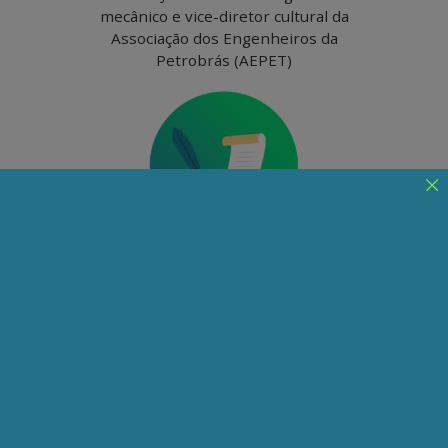
mecânico e vice-diretor cultural da
Associação dos Engenheiros da
Petrobrás (AEPET)
Felipe Júnio Sabino
Impactos socioambientais
no maior parque solar da
América do Sul
O presente artigo apresenta impactos