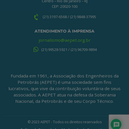
Centro – Rio de Janeiro – RJ
CEP: 20020-100
(21) 3197-6568 / (21) 9848-37995
ATENDIMENTO À IMPRENSA
jornalismo@aepet.org.br
(21) 99528-5921 / (21) 96709-9894
Fundada em 1961, a Associação dos Engenheiros da
Petrobrás (AEPET) é uma sociedade sem fins
lucrativos, que vive da contribuição voluntária de seus
associados. A AEPET atua na defesa da Soberania
Nacional, da Petrobrás e de seu Corpo Técnico.
© 2023 AEPET - Todos os direitos reservados