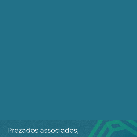
abrir uma diferença entre a taxa de juros dos
depósitos a prazo no banco central e o dos títulos
públicos de mesmo prazo. Essa diferença poderia
acontecer em qualquer corrida por liquidez,
desde que o Banco Central não seja obrigado a
comprar ou aceitar os títulos públicos como
garantia de seu suprimento de liquidez sem
perda de valor e sem custos.
Evidentemente, o projeto de lei é muito simples e
não abarca todos esses detalhes da operação da
política monetária. O problema é como se
comportaria um Banco Central independente
quando ele puder usar a taxa de juros dos
depósitos voluntários para regular a liquidez do
sistema bancário, em substituição à Selic. Vai
acontecer? Não sei, mas é uma tendência óbvia
segundo o que dizem os próprios defensores do