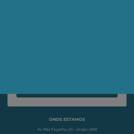
Artigos
AEPET TV
Contato
Seja um Associado AEPET
Clique no botão abaixo para enviar as
informações necessárias para iniciarmos
o processo de associação.
QUERO ME ASSOCIAR
ONDE ESTAMOS
Av. Nilo Peçanha, 50 – Grupo 2409