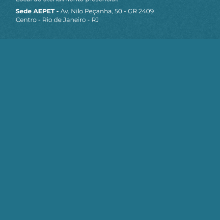
como garantia para oferta de liquidez imediata,
completa e sem custos.
Para que todos esses riscos que levanto
aconteçam, basta que o Banco Central deixe de
ter a Selic como meta e use apenas as taxas de
juros dos depósitos voluntários como meta. Se ele
fizer isso, poderá acabar criando um spread entre
as taxas de juros dos títulos de curto prazo do
governo e a nova taxa meta do Banco Central, a
taxa de juros dos depósitos voluntários, como
permite o projeto de lei.
Assim, quando o governo fizer algo que o
"mercado" e seu aliado, o Banco Central
independente ou informalmente independente,
não concordem, eles poderão deixar de comprar
ou aceitar como garantia títulos do Tesouro sem
custos, aumentando o spread entre os títulos do