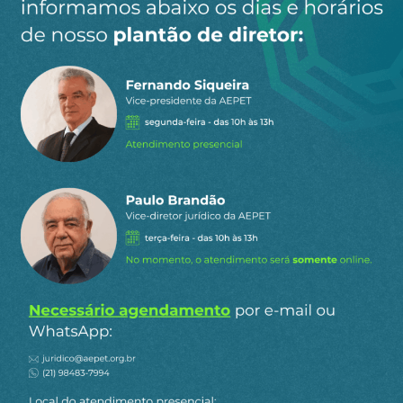
projeto, que demonstram querer acabar com as
compromissadas.
Se isso acontecer, o Banco Central não seria mais
obrigado a "monetizar", "comprar", toda oferta
de títulos públicos do Tesouro. Ele poderá assim,
se for independente (ou mesmo não for
formalmente independente, como foi Meirelles no
governo do PT) se abster de garantir a
manutenção da liquidez completa para os títulos
públicos, independentemente do montante
emitido, como acontece hoje.
Inclusive, no próprio projeto a gente percebe essa
intenção de fundo, porque ele proíbe que a taxa
de juros dos depósitos a prazo no Banco Central
sejam maiores do que a Selic, mas não proíbe
que sejam menores. Isso mostra que já há uma
previsão de não aceitação de títulos públicos