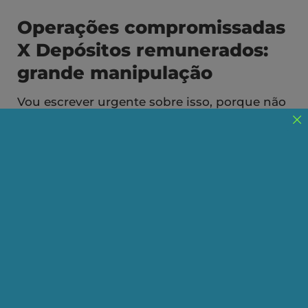
Operações compromissadas
X Depósitos remunerados:
grande manipulação
Vou escrever urgente sobre isso, porque não
sei a velocidade de tramitação do projeto no
Senado. Não tenho nenhuma dúvida em
relaç?
Publicado em 29/10/2020
Compartilhe:
Telegram
WhatsApp
Twitter
Facebook
LinkedIn
Email
Vou escrever urgente sobre isso, porque não sei a
velocidade de tramitação do projeto no Senado.
Não tenho nenhuma dúvida em relação às