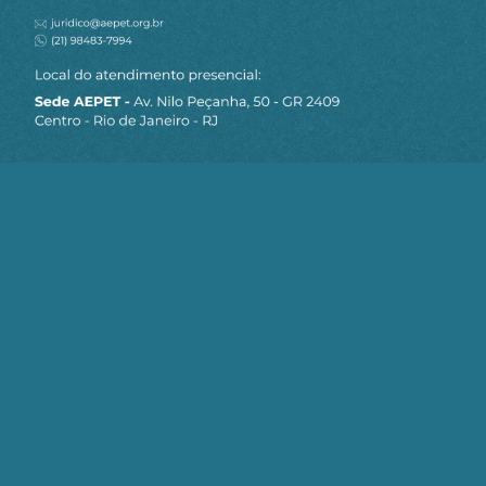
acusar diretamente de suborno, chantagem e
corrupção, típicas atitudes neoliberais, quando
esta ideologia ainda não se fazia conhecer, senão
na capa de liberdade, democracia e razões dos
mercados.
E o comunismo?
Quem não pensa como nós, não professa a
mesma religião, é herege. E a estes heréticos, a
fogueira. O Brasil sofreu a intempestiva ação da
minoria comunista em 1935. Outra minoria, a
integralista, seguidora do fascismo italiano,
também não teve sucesso, mas a opinião pública
se concentrou nos comunistas, e este evento
inteiramente despropositado, demonstrando que
os militares comunistas também eram tão
despreparados quanto os demais, foram
abundantemente atacados e sempre lembrados