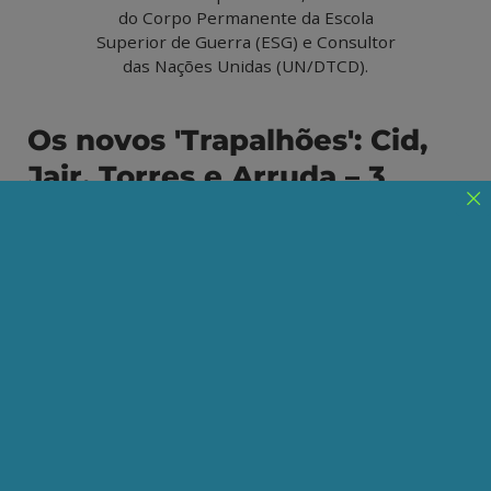
do Corpo Permanente da Escola
Superior de Guerra (ESG) e Consultor
das Nações Unidas (UN/DTCD).
Os novos 'Trapalhões': Cid,
Jair, Torres e Arruda – 3
A ascensão dos Estados Unidos e o fantasma
do comunismo
Publicado em 03/02/2023
Compartilhe:
Telegram
WhatsApp
Twitter
Facebook
LinkedIn
Email
"
Dentro do tumulto e, mesmo, das possíveis
contradições, que caracterizavam o ambiente de
apreensões e incertezas, imediatamente anterior