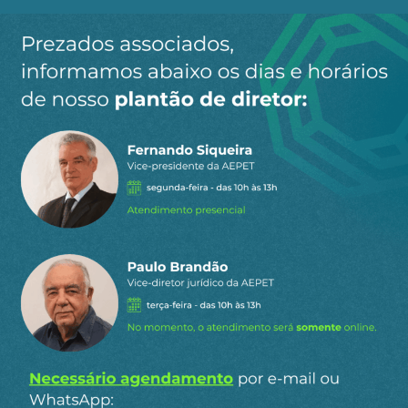
subcomissão do Senado estadunidense Contra o
Truste e o Monopólio, acumulou documentos,
alguns altamente secretos, que o levou a temer
pela democracia, onde o poder econômico se
concentrava em cada vez menor quantidade de
mãos.
No citado livro, ele transcreve observação do
professor J. Kottke no Senado dos EUA: "Nas
últimas décadas, emergiu um novo problema:
consequências semelhantes às do monopólio
(algumas vezes piores) surgem mercados
supridos por poucas firmas. Os preços são
fixados em níveis elevados e assim mantidos
mesmo em recessões. E tribunais e Comissão
Federal têm demonstrado pouca rapidez no
discernimento dessas ações".
Obviamente antes da década de 1990, seria difícil