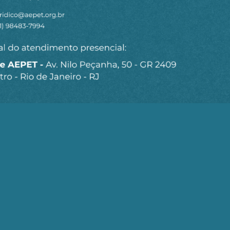
6:44
é que Glauber Braga é um estorvo para Lula que andou abr
governar.(o vídeo rola por aí afora).
sponder