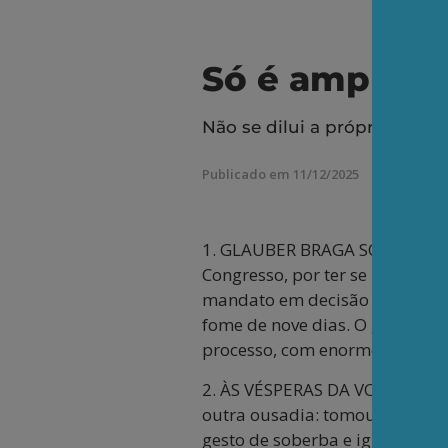
Só é amplo q
Não se dilui a própria posiç
Publicado em 11/12/2025
1. GLAUBER BRAGA SÓ OBTEVE a 
Congresso, por ter se negado a
mandato em decisão da Comissã
fome de nove dias. O gesto, ti
processo, com enorme impacto 
2. ÀS VÉSPERAS DA VOTAÇÃO em 
outra ousadia: tomou a cadei
gesto de soberba e ignorância,