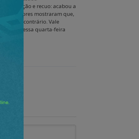
 de hesitação e recuo: acabou a
eus apoiadores mostraram que,
áveis. Ao contrário. Vale
i ambos nessa quarta-feira