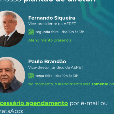
s do lulismo, que serve de justificativa para todo tipo
 de forças" como dado da natureza! E Glauber Braga e s
, não se dilui a própria posição com concessões inexplic
ída a Lênin, “Só é amplo quem e radical”. A esquerda fo
 BRAGA
n
ail