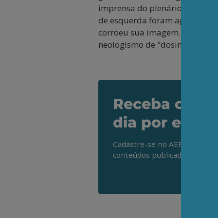
imprensa do plenário e cortou o
de esquerda foram apagados d
corroeu sua imagem. O estúpid
neologismo de "dosimetria".
Receba os de
dia por e-mai
Cadastre-se no AEPET Direto 
conteúdos publicados em noss