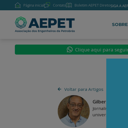
Página inicial
Contato
Boletim AEPET Direto
SIGA A AE
SOBRE
Clique aqui para segu
Voltar para Artigos
Gilberto Marin
Jornalista, cartu
universitário bra