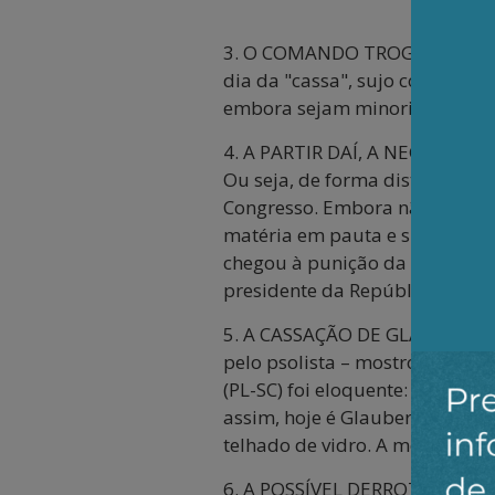
3. O COMANDO TROGLODITA do no
dia da "cassa", sujo como pau 
embora sejam minoritários nas 
4. A PARTIR DAÍ, A NEGOCIAÇÃO 
Ou seja, de forma distinta ao 
Congresso. Embora não tenha h
matéria em pauta e sua votação
chegou à punição da pena de s
presidente da República, a sus
5. A CASSAÇÃO DE GLAUBER – um
pelo psolista – mostrou-se nad
(PL-SC) foi eloquente: “Quem f
assim, hoje é Glauber e amanh
telhado de vidro. A métrica val
6. A POSSÍVEL DERROTA do parl