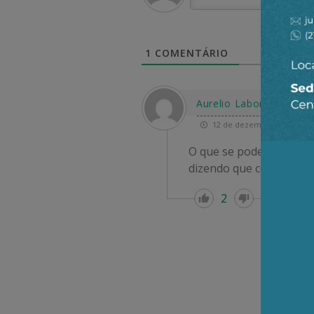
1
COMENTÁRIO
Aurelio Laborda
12 de dezembro de 2025 0
O que se pode deduzir 
dizendo que com eles ia 
2
Re