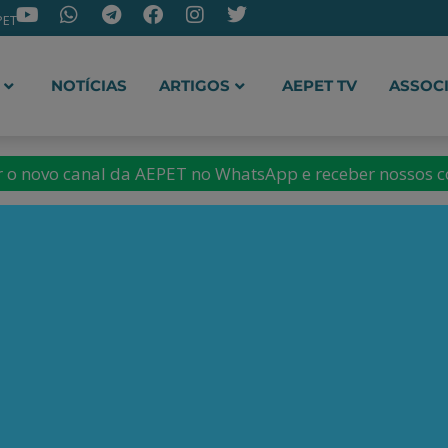
PET
NOTÍCIAS
ARTIGOS
AEPET TV
ASSOC
ir o novo canal da AEPET no WhatsApp e receber nossos 
goni
nista e professor
sileiro