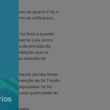
- amanheceu na quarta (10), o
 progressismo se unificaram,
go Motta foi feita a quente.
tivas do governo Lula com o
e o anúncio da entrada da
i nessas condições que se
 e diante da omissão do
s do orçamento secreto feitas
ita. A intervenção de Zé Trovão
or alguns deputados. Se for
andatos assusta quem pode ter
 quarta. Desaba