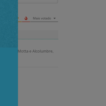
Mais votado
açado com Motta e Alcolumbre,