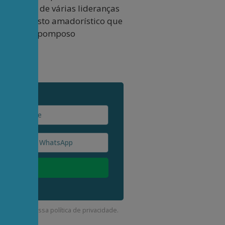
 os perfis de várias lideranças
e, num gesto amadorístico que
gora sob o pomposo
corda com a nossa
política de privacidade
.