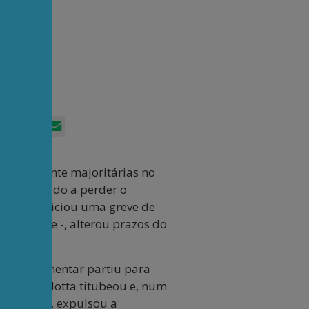
App
itter
Facebook
LinkedIn
Email
, amplamente majoritárias no
er condenado a perder o
amentar iniciou uma greve de
ue escreve -, alterou prazos do
, o parlamentar partiu para
a. Hugo Motta titubeou e, num
ruculência, expulsou a