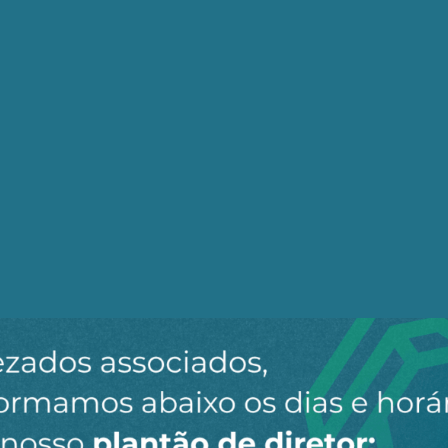
vo golpe parlamentar – Motta, Lira, Alcolumbre etc. 
de galinheiro diante da opinião pública. A esquerda e o
duas casas legislativas.
de PSOL, PT, PCdoB e outros setores partidários com Hu
toma-lá-dá-cá palaciano e na surdina que marca as trata
avido mobilizações de massa nas exíguas 48 horas entr
, o impacto midiático pode ter feito a reação recuar. Fo
eis meses, sem perda de mandato. Nas condições atuais
pensão foi uma vitória e tanto.
a vingança pessoal de Arthur Lira diante das denúncia
a interessantes para setores da direita e da extrema-dire
oi eleito por milhares de pessoas não pode ser cassado p
ã é qualquer um de nós”. A banalização da perda de m
eu para Carla Zambelli (PL-SP)
amentar de esquerda – quase certa na terça - gorou na