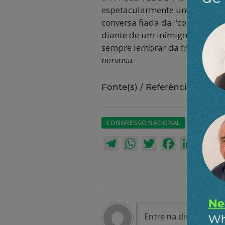
espetacularmente um dos mantra
conversa fiada da "correlação
diante de um inimigo mais forte
sempre lembrar da frase atribu
nervosa.
Fonte(s) / Referência(s):
CONGRESSO NACIONAL
GLAUBER
Telegram
WhatsApp
Twitter
Facebook
LinkedI
Em