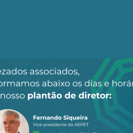
Hugo Dionísio
 Segurança e Saúde do Trabalho (SST), Formador. Gabine
s Trabalhadores Portugueses – Intersindical Nacional (
er
Facebook
LinkedIn
Email