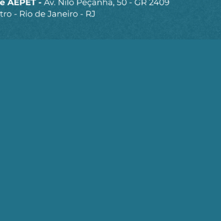
Ao clicar em “Cadastrar” você aceita receber nossos e-mails e con
Seja um Associado AEPET
Clique no botão abaixo para enviar as
informações necessárias para iniciarmos o
processo de associação.