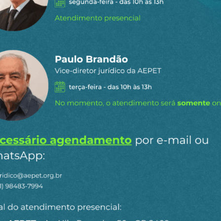
a nova fase na repressão do povo american
róis mortos!
staques do
l
para receber os principais
o site.