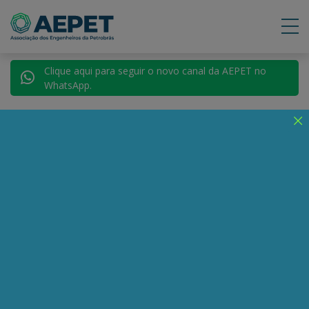
Clique aqui para seguir o novo canal da AEPET no
WhatsApp.
Voltar para Autores
Vinicius Torres Freire
Compartilhe:
Telegram
WhatsApp
Twitter
Facebook
LinkedIn
Email