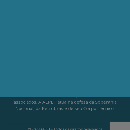
Av. Nilo Peçanha, 50 – Grupo 2409
Centro – Rio de Janeiro – RJ
CEP: 20020-100
(21) 3197-6568 / (21) 9848-37995
ATENDIMENTO À IMPRENSA
jornalismo@aepet.org.br
(21) 99528-5921 / (21) 96709-9894
Fundada em 1961, a Associação dos Engenheiros da
Petrobrás (AEPET) é uma sociedade sem fins
lucrativos, que vive da contribuição voluntária de seus
associados. A AEPET atua na defesa da Soberania
Nacional, da Petrobrás e de seu Corpo Técnico.
© 2023 AEPET - Todos os direitos reservados