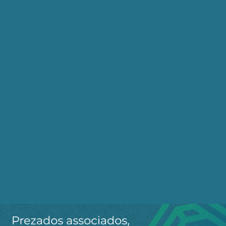
urgentes
Publicado em 26/09/2024
Não há cem estatais para vender
Publicado em 06/02/2019
Receba os destaques do dia
por e-mail
Cadastre-se no AEPET Direto para receber os
principais conteúdos publicados em nosso