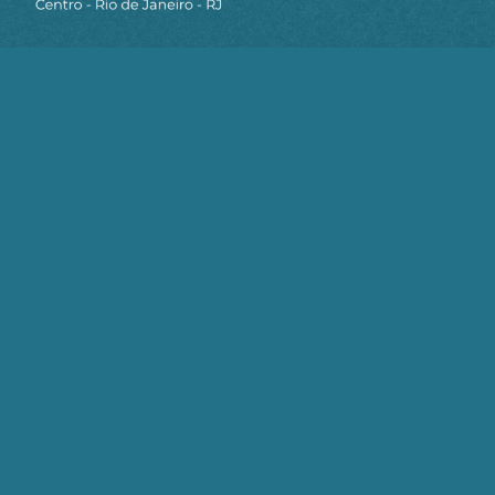
Gostou do conteúdo?
Clique aqui
para receber matérias e artigos
da AEPET em primeira mão pelo Telegram.
Continue Lendo
Paz entre EUA e Irã