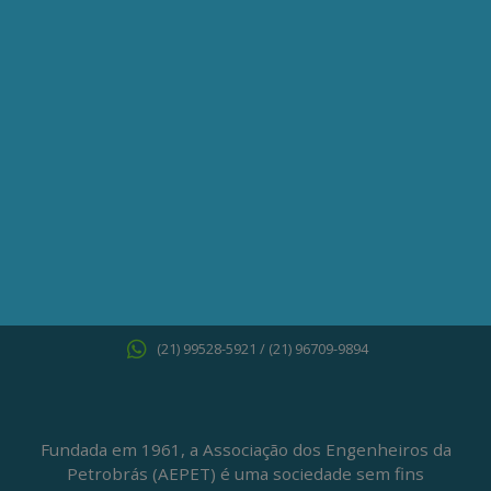
QUERO ME ASSOCIAR
ONDE ESTAMOS
Av. Nilo Peçanha, 50 – Grupo 2409
Centro – Rio de Janeiro – RJ
CEP: 20020-100
(21) 3197-6568 / (21) 9848-37995
ATENDIMENTO À IMPRENSA
jornalismo@aepet.org.br
(21) 99528-5921 / (21) 96709-9894
Fundada em 1961, a Associação dos Engenheiros da
Petrobrás (AEPET) é uma sociedade sem fins