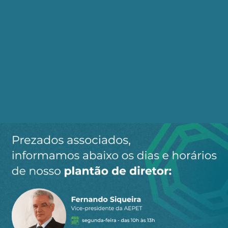
Jornalismo AEPET
AEPET
CAMPO DE BÚZIOS
P-78
PETROBRAS
Compartilhe:
Telegram
WhatsApp
Twitter
Facebook
LinkedIn
Email
1
COMENTÁRIO
Mais votado