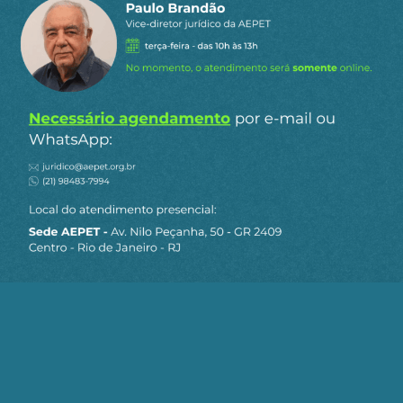
disponível. Entende? O impacto relativo do
imposto sobre o consumo é essencialmente sobre
a massa da população. No Brasil, a taxa de juros
para as famílias é de 58% ao ano, para as
empresas, de 25%, enquanto na China os juros
são limitados a 2% ao ano. Por isso não faz
sentido para o chinês fazer aplicação financeira,
ele prefere produzir. Essa é uma mudança do
papel do Estado, de fomentar a economia em
parceria com as empresas, em favor da
sociedade.
Qual seria um exemplo dessa parceria?
A China precisa sair do consumo de carvão, que
provoca uma tragédia ambiental. Decidiram
investir pesado na energia solar. Mas para isso
não fizeram uma grande estatal de painéis
solares —construíram uma grande estatal de
máquinas e equipamentos voltados à produção