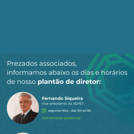
Também é preciso reduzir a transferência de
dinheiro para paraísos fiscais; tem banco com
mais de 30 filiais em paraísos fiscais, onde
nenhum cliente tem nome, é só um número. No
Brasil, o dinheiro vai justamente para grupos
financeiros em favor da austeridade fiscal.
A questão dos impostos é muito discutida
porque, no Brasil, metade da tributação é sobre o
consumo.
Isso é uma deformação radical brasileira. Quase
tudo da renda dos 80% da base da população é
voltado para o consumo, são essas pessoas que
pagam imposto. Quanto ao rico, quantas bistecas
ele consegue comer por dia, quantas camas ele
precisa para dormir? Ele atende todas as suas
necessidades e ainda conta com 90% da renda