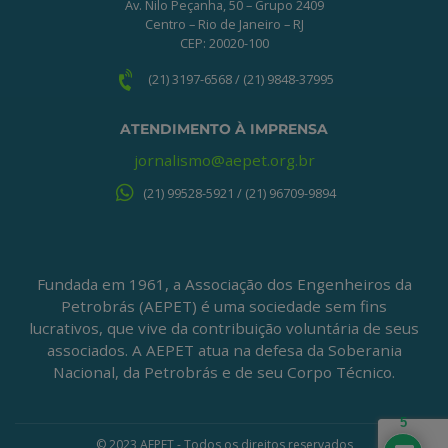
Av. Nilo Peçanha, 50 – Grupo 2409
Centro – Rio de Janeiro – RJ
CEP: 20020-100
(21) 3197-6568 / (21) 9848-37995
ATENDIMENTO À IMPRENSA
jornalismo@aepet.org.br
(21) 99528-5921 / (21) 96709-9894
Fundada em 1961, a Associação dos Engenheiros da
Petrobrás (AEPET) é uma sociedade sem fins
lucrativos, que vive da contribuição voluntária de seus
associados. A AEPET atua na defesa da Soberania
Nacional, da Petrobrás e de seu Corpo Técnico.
5
© 2023 AEPET - Todos os direitos reservados