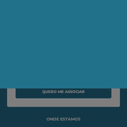
Notícias
Artigos
AEPET TV
Contato
Seja um Associado AEPET
Clique no botão abaixo para enviar as
informações necessárias para iniciarmos
o processo de associação.
QUERO ME ASSOCIAR
ONDE ESTAMOS