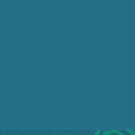
Von der Leyen revela “contato permanente” com a
Dinamarca
A presidente da Comissão Europeia, Ursula von
der Leyen, explicou que está em “contato
permanente” com a Dinamarca para saber “quais
são suas necessidades” num momento em que os
EUA reivindicam a anexação da Groenlândia, e
também afirmou que a ilha do Ártico “pode
contar” com a União Europeia. “É importante que
a Groenlândia saiba disso. E eles sabem disso,
porque demonstramos com ações e não apenas
com palavras. Respeitamos os desejos do seu
povo. A Groenlândia pode contar conosco”,
afirmou nesta quarta-feira durante uma coletiva
de imprensa em Bruxelas, na qual reiterou que
apenas os groenlandeses e os dinamarqueses
podem decidir sobre o seu próprio futuro.