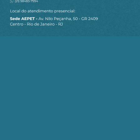
Fonte(s) / Referência(s):
Monitor Mercantil
Jornalismo AEPET
ESCUDO DOMO DOURADO
GROELANDIA
TRUMP
Compartilhe:
Telegram
WhatsApp
Twitter
Facebook
LinkedIn
Email