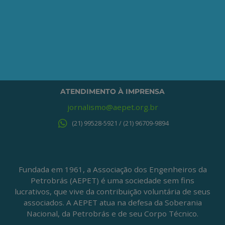
ONDE ESTAMOS
Av. Nilo Peçanha, 50 – Grupo 2409
Centro – Rio de Janeiro – RJ
CEP: 20020-100
(21) 3197-6568 / (21) 9848-37995
ATENDIMENTO À IMPRENSA
jornalismo@aepet.org.br
(21) 99528-5921 / (21) 96709-9894
Fundada em 1961, a Associação dos Engenheiros da
Petrobrás (AEPET) é uma sociedade sem fins
lucrativos, que vive da contribuição voluntária de seus
associados. A AEPET atua na defesa da Soberania
Nacional, da Petrobrás e de seu Corpo Técnico.