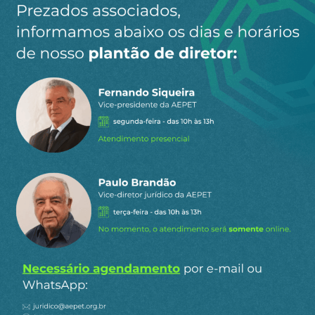
Von der Leyen revelou também que, neste
momento, existe “um canal de comunicação
constante” com os groenlandeses e também com
o Governo da Dinamarca, com o objetivo de “ouvir
quais são as suas necessidades”. “Mantemos um
contacto próximo com a Dinamarca”, acrescentou
a conservadora alemã.
Ela lembrou que há mais de um ano – antes do
início desta crise devido às pretensões do governo
Trump – a UE aumentou seus investimentos na
ilha, que pertence autonomamente à Dinamarca,
e que, além disso, há “uma conexão muito boa”
com os groenlandeses, como, por exemplo, a
abertura de um escritório da União em Nuuk,
capital da Groenlândia, em 2025.
Com informações da Europa Press