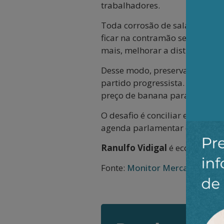
trabalhadores.
Toda corrosão de salários pela
ficar na contramão ser um part
mais, melhorar a distribuição é
Desse modo, preservar a qualid
partido progressista. Deixar qu
preço de banana para o setor p
O desafio é conciliar essa age
agenda parlamentar e eleitoral 
Ranulfo Vidigal
é economista.
Fonte:
Monitor Mercantil