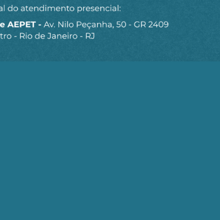
Gostou do conteúdo?
ra receber matérias e artigos da AEPET em primeira mã