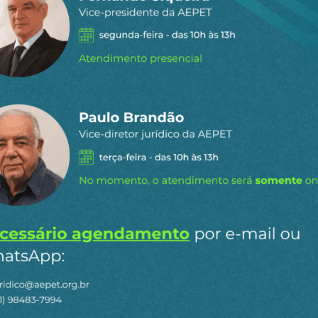
staques do
l
para receber os principais
o site.
Ao clicar em “Cadastrar” você aceita receber nossos e-mails e con
n
ail