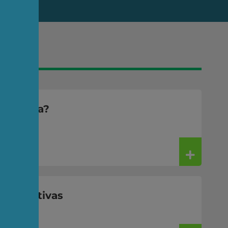
ndústria?
expectativas