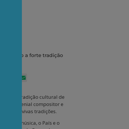
ostrando a forte tradição
App
itter
Facebook
LinkedIn
Email
a forte tradição cultural de
l sobre o genial compositor e
 ricas e vivas tradições.
udar a música, o País e o