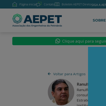
Página inicial
Contato
Boletim AEPET Direto
SIGA A AE
SOBRE
Clique aqui para segu
Voltar para Artigos
Ranulfo Vidigal
Ranulfo Vidigal R
consultor. Mestre
Estratégias e De
Instituto de Eco