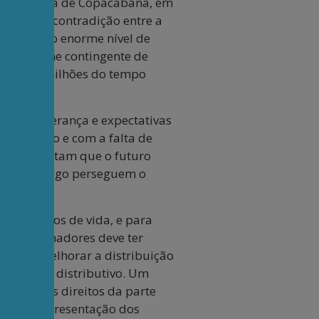
– moradora de Copacabana, em
revelam a contradição entre a
superar o enorme nível de
 e o enorme contingente de
va de 40 milhões do tempo
jetar esperança e expectativas
 a inflação e com a falta de
uco acreditam que o futuro
 e desemprego perseguem o
ês 100 anos de vida, e para
os trabalhadores deve ter
ue ser melhorar a distribuição
 o conflito distributivo. Um
 manter os direitos da parte
lecer a representação dos