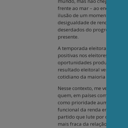
mundo, mas não chegou nem d
frente ao mar – ao encontrar o
ilusão de um momento desenvo
desigualdade de renda e patrim
deserdados do progresso mater
presente.
A temporada eleitoral começa 
positivas nos eleitores brasile
oportunidades produtivas que 
resultado eleitoral venha, de
cotidiano da maioria da popul
Nesse contexto, me vem à mente
quem, em países com má distri
como prioridade aumentar a pa
funcional da renda entre lucros
partido que lute por quem vend
mais fraca da relação de empre