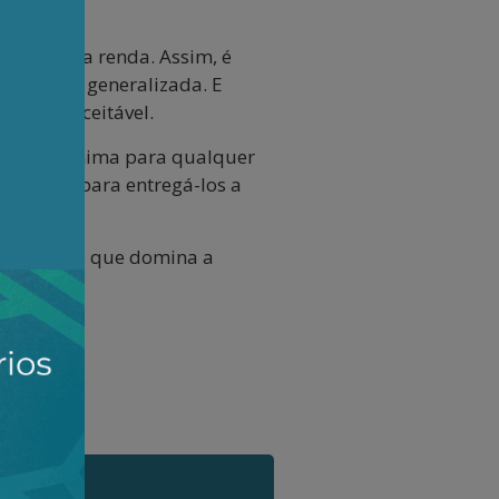
uncional da renda. Assim, é
 carestia generalizada. E
-la é inaceitável.
brigação mínima para qualquer
 públicos para entregá-los a
 de classes que domina a