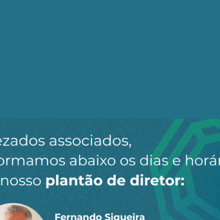
 inflação, como enfrentamos hoje, piora a distribuição f
ido/candidato que defenda os trabalhadores aceitar esta
 a meta prioritária. Mantê-la concentrada é derrota. Piorá
ade dos serviços públicos, universais e gratuitos, é o
e essa qualidade deteriore é fracasso. Eliminar serviços
rivado é inconcebível.
nda prioritária com a mais uma tentativa de colaboração
na rica e desigual nação brasileira.