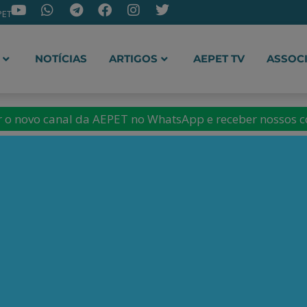
PET
NOTÍCIAS
ARTIGOS
AEPET TV
ASSOC
ir o novo canal da AEPET no WhatsApp e receber nossos 
ibeiro é economista e
 em Políticas Públicas,
senvolvimento pelo
nomia da Universidade