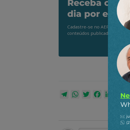
Receba os de
dia por e-mai
Cadastre-se no AEPET Direto 
conteúdos publicados em noss
Telegram
WhatsApp
Twitter
Facebook
LinkedI
Em