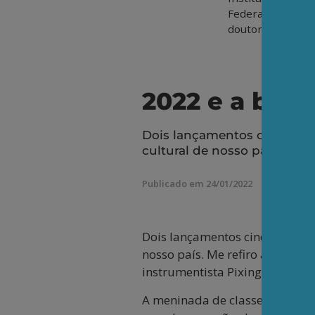
Federal do Rio de
doutorando pela 
2022 e a bras
Dois lançamentos cinematogr
cultural de nosso país. Me re
Publicado em 24/01/2022
Dois lançamentos cinematográfi
nosso país. Me refiro aos filme
instrumentista Pixinguinha – d
A meninada de classe média c