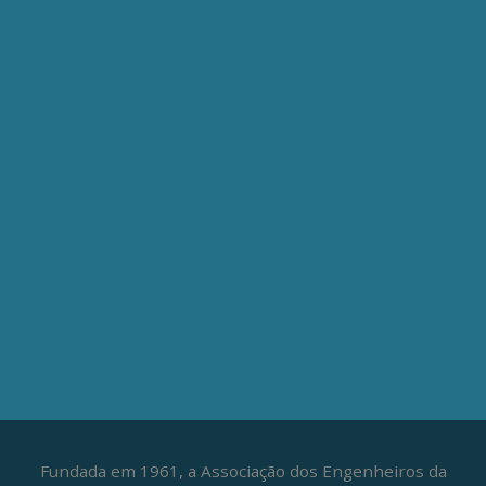
QUERO ME ASSOCIAR
ONDE ESTAMOS
Av. Nilo Peçanha, 50 – Grupo 2409
Centro – Rio de Janeiro – RJ
CEP: 20020-100
(21) 3197-6568 / (21) 9848-37995
ATENDIMENTO À IMPRENSA
jornalismo@aepet.org.br
(21) 99528-5921 / (21) 96709-9894
Fundada em 1961, a Associação dos Engenheiros da