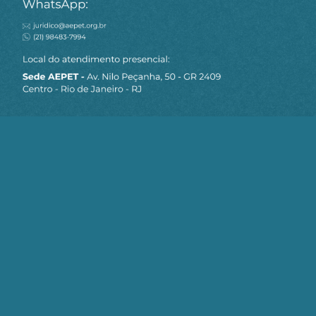
Mais artigos de Guilherme Estrella, Ildo
Sauer
Preços dos combustíveis e a
disputa pela distribuição da
riqueza gerada com petróleo
nacional e Petrobrás
Publicado em 02/09/2022
O chanceler do superbloco Brics
Publicado em 08/12/2021