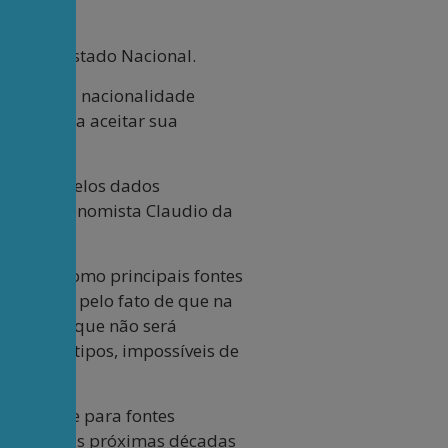
fesa de
relho de Estado Nacional.
 à própria nacionalidade
asileiro a aceitar sua
palmente pelos dados
dos do economista Claudio da
tural – como principais fontes
ibilidade pelo fato de que na
realidade que não será
odos os tipos, impossíveis de
 crescente para fontes
vamente nas próximas décadas