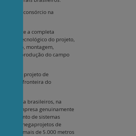
rador num consórcio na
 igualmente a completa
ífico e tecnológico do projeto,
 construção, montagem,
ansporte da produção do campo
r para um projeto de
abalha na fronteira do
e pesquisa brasileiros, na
mo com a empresa genuinamente
senvolvimento de sistemas
profundo (megaprojetos de
ciais de mais de 5.000 metros