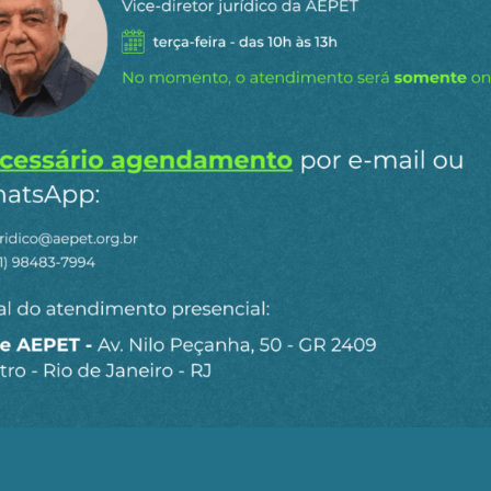
e fosse aceitável que a empresa pudesse contrariar um
io governo que usurpou o governo em 2016.
cio que o pré-sal pudesse gerar para a indústria brasil
fornecedores de mesma origem ou pertencentes aos mesmo
iente para sepultar definitivamente um projeto autônom
o a obrigatoriedade do conteúdo nacional, o que foi fei
 a compra e utilização de projetos de engenharia, mate
o Brasil, foi-lhes concedida uma imensa isenção tribut
operações.
necia como a operadora única das atividades de produçã
a “cessão onerosa”, com volumes de reservas que excedi
as é questão de sustentabilidade para a Petrobrás no méd
meaças ao futuro da companhia.
se com perfeição na opção dos governos após 2016 pela
sas estatais, na gestão do nosso país.