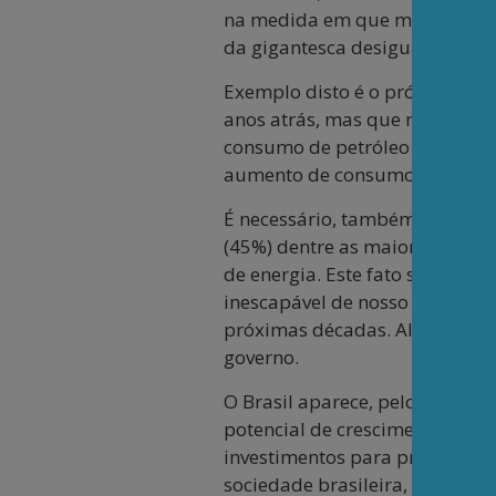
na medida em que mais de 1 b
da gigantesca desigualdade s
Exemplo disto é o próprio Bra
anos atrás, mas que não deve s
consumo de petróleo – 2,5 milh
aumento de consumo de o&g, de
É necessário, também, citar a n
(45%) dentre as maiores econ
de energia. Este fato significa
inescapável de nosso consumo 
próximas décadas. Aliás, este 
governo.
O Brasil aparece, pelo conjunt
potencial de crescimento de se
investimentos para produzi-los
sociedade brasileira,