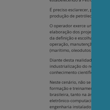
É preciso esclarecer, para o p
produção de petróleo/gás natu
O operador exerce um controle
elaboração dos projetos de eng
da definição e escolha de tod
operação, manutenção, reparo e
(marítimo, oleodutos e gasodut
Diante desta realidade, pode-
industrialização do nosso país
conhecimento científico/tecnol
Neste cenário, não se prescind
formação e treinamento de pes
brasileira, tanto na área de m
eletrônico-computacionais mui
engenharia instalados em lâmi