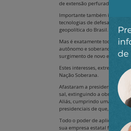
de extensão perfurada pela br
Importante também informar q
tecnologias de defesa, chamad
geopolítica do Brasil.
Mas é exatamente toda esta im
autônomo e soberano de nosso
surgimento de novo e importan
Estes interesses, extremament
Nação Soberana.
Afastaram a presidenta da Rep
sal, extinguindo a obrigatorie
Aliás, cumprindo uma promessa
presidenciais de que, no final,
Todo o poder de aplicação de u
sua empresa estatal foi simple