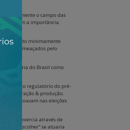
loba igualmente o campo das
um país com a importância
senvolvimento minimamente
e sentem ameaçados pelo
a trajetória do Brasil como
l do marco regulatório do pré-
s de exploração & produção.
 que o apoiavam nas eleições
asileiro exercia através de
oderia “escolher” se atuaria