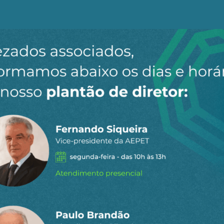
oca).
ue este conjunto de conhecimentos de toda ordem eng
as de “sensíveis” e absolutamente indispensáveis para 
ensa oportunidade que o pré-sal brasileiro traz ao de
 país que despertou a preocupação de interesses que s
te membro protagonista no palco geopolítico mundial.
e poderosos, se mobilizaram e modificaram radicalmente 
ública e imediatamente investiram contra o ponto centra
dade de a Petrobrás ser a operadora única das atividade
 do candidato neoliberal aos interesses não brasileiros
 saiu derrotado em 2013.
ma política desenvolvimentista integral que o governo br
smente extinto, com a falsa ressalva de que a Petrobrás p