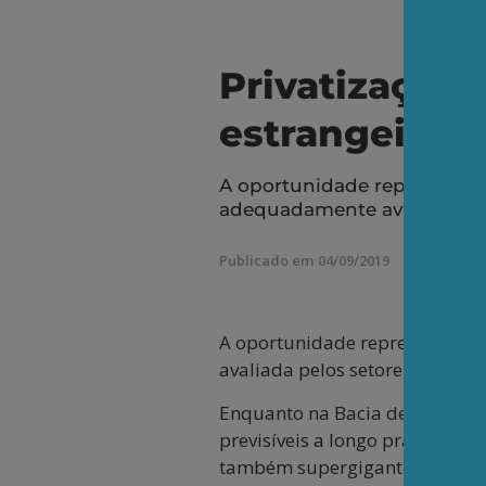
Privatização 
estrangeiros
A oportunidade representada
adequadamente avaliada pel
Publicado em 04/09/2019
A oportunidade representada p
avaliada pelos setores decisóri
Enquanto na Bacia de Campos o 
previsíveis a longo prazo, e d
também supergigantes, como Lu