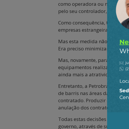
como operadora ou não, como s
pelo seu controlador, o própr
Como consequência, todo benefí
empresas estrangeiras e seus 
Mas esta medida não era sufic
Era preciso minimizar ao máxim
Mas, novamente, para promover
equipamentos realizados fora d
ainda mais a atratividade das 
Entretanto, a Petrobrás perma
de barris nas áreas da chamad
contratado. Produzir estas áre
anulação dos contratos traz a
Todas estas decisões inserem-
governo, através de suas empre