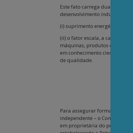
Este fato carrega duas oportun
desenvolvimento industrial pa
(i) suprimento energético a lon
(ii) o fator escala, a caracte
máquinas, produtos eletrônico
em conhecimento científico e c
de qualidade.
Para assegurar formalmente a c
independente – o Congresso Na
em proprietária do petróleo/g
estabelecendo a Petrobrás com