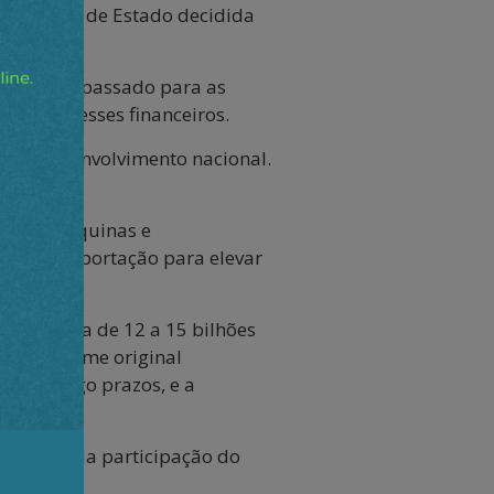
a decisão de Estado decidida
eira foi repassado para as
s interesses financeiros.
o de desenvolvimento nacional.
to.
riais, máquinas e
ária de importação para elevar
o de cerca de 12 a 15 bilhões
am o volume original
io e longo prazos, e a
 redução da participação do