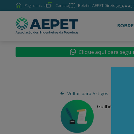
Página inicial
Contato
Boletim AEPET Direto
SIGA A AE
SOBRE
Clique aqui para segu
Voltar para Artigos
Guilherme Estr