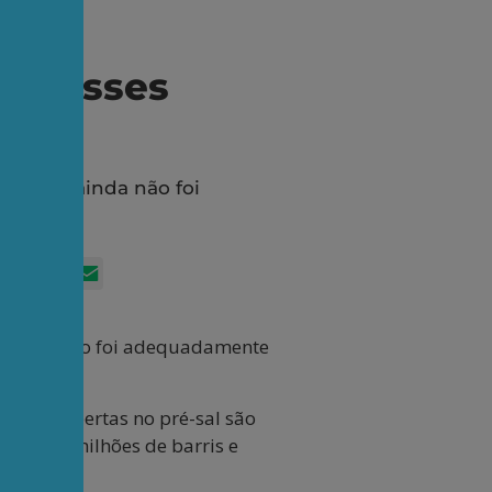
nteresses
sileiro ainda não foi
App
itter
Facebook
LinkedIn
Email
ro ainda não foi adequadamente
as descobertas no pré-sal são
que 500 milhões de barris e