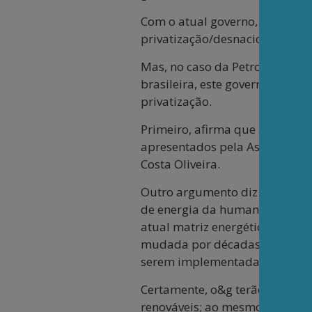
Com o atual governo, esta int
privatização/desnacionalização
Mas, no caso da Petrobrás, em
brasileira, este governo apres
privatização.
Primeiro, afirma que a Petrob
apresentados pela Associação 
Costa Oliveira.
Outro argumento diz respeito a
de energia da humanidade, nes
atual matriz energética mundi
mudada por décadas pois exigi
serem implementadas em pouc
Certamente, o&g terão diminuí
renováveis; ao mesmo tempo, e