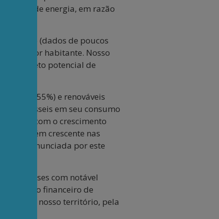
consumo de energia, em razão
 colocação (dados de poucos
energia por habitante. Nosso
 um concreto potencial de
e fósseis (55%) e renováveis
tíveis fósseis em seu consumo
sa matriz, com o crescimento
ação também crescente nas
brás, já anunciada por este
um dos países com notável
do retorno financeiro de
cente no nosso território, pela