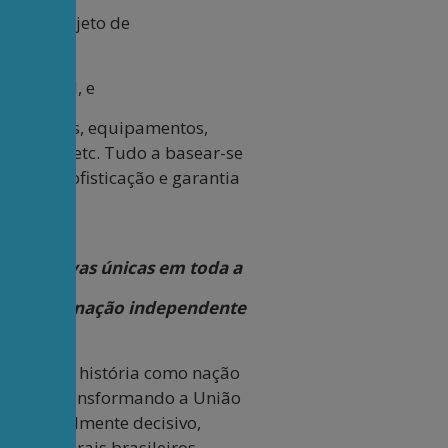
ar um projeto de
século XXI, e
e materiais, equipamentos,
produção etc. Tudo a basear-se
levada sofisticação e garantia
erspectivas únicas em toda a
ória como nação independente
da a nossa história como nação
sileiro, transformando a União
e, centralmente decisivo,
sos naturais brasileiros.