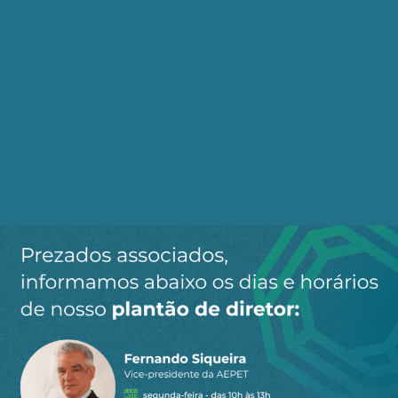
Marti, em "Nossa América".
A esquerda tupiniquim, cooptada pela direta
liberal, estava espiritualmente na Europa e nos
Estados Unidos, praticando geopolítica unipolar
radical conduzida por Washington e Londres.
Getúlio era insuportável para ela porque lançou
mão da originalidade castilhista para construir o
Estado nacional, cujos interesses estavam
marcados para morrer na Revolução de 1930.
O getulismo ideológico nacionalista autêntico
cívico-militar tem trajetória veloz.
As elites diante de Getúlio entraram em transe;
não entendiam que ele era o Napoleão libertando
os países europeus da aristocracia feudal com o
pensamento do estado nacional construído pelo
trabalhismo nacionalista-castilhista-socialista.