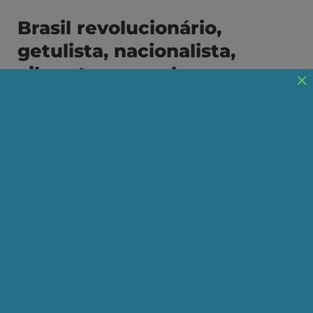
Brasil revolucionário,
getulista, nacionalista,
vibrante e popular
Filme de Beto Almeida mostra que Getúlio
chega ao poder como líder popular de
massas para derrubar o poder neoliberal
vigente na República Velha
Publicado em 06/10/2023
Compartilhe:
Telegram
WhatsApp
Twitter
Facebook
LinkedIn
Email
O filme-documentário de Beto Almeida, "Vargas,
a transformação do Brasil", baseado na trilogia
da Era Vargas, do jornalista e escritor José
Augusto Ribeiro, lança a opinião pública diante