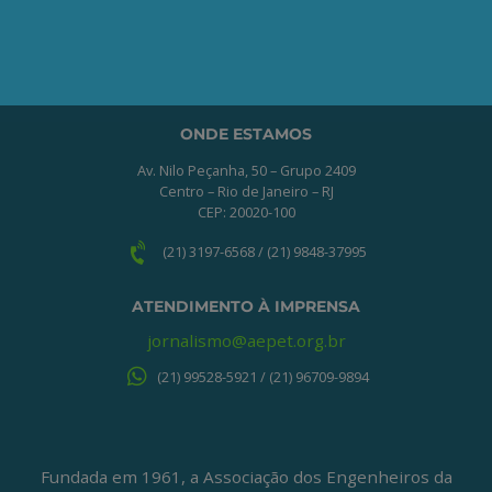
QUERO ME ASSOCIAR
ONDE ESTAMOS
Av. Nilo Peçanha, 50 – Grupo 2409
Centro – Rio de Janeiro – RJ
CEP: 20020-100
(21) 3197-6568 / (21) 9848-37995
ATENDIMENTO À IMPRENSA
jornalismo@aepet.org.br
(21) 99528-5921 / (21) 96709-9894
Fundada em 1961, a Associação dos Engenheiros da