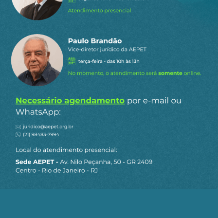
A década de 1930 e 1940 é de libertação
psicossocial brasileira de proporções explosivas,
no campo cultural, político e econômico.
O próprio Roosevelt reconhece, em 1933, que seu
New Deal fora influenciado pelo
constitucionalista getulista de 1934-37,
considerado fascista pela direita tupiniquim com
as graças da esquerda equivocada.
O documentário mostra a chave vitoriosa de
Getúlio no campo da política fiscal para libertar o
país da canga econômica e política do
imperialismo financeiro por meio de auditoria
popular, de forma sistemática, pedagógica,
educativa.
Evidenciou o óbvio: sempre têm erros, pequenos e