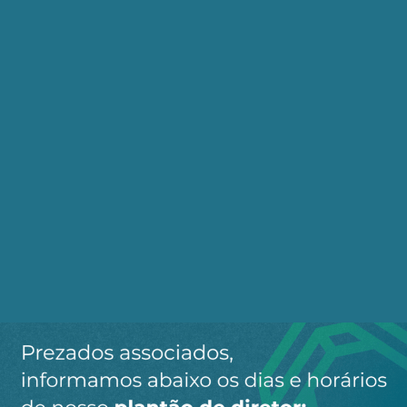
Companhia e seu maior gerador de receita. A
atuação nas áreas de petroquímica e fertilizantes
permite adicionar valor ao óleo e ao gás natural e
seus produtos terão demanda crescente nas
próximas décadas, constituindo um mercado
pronto para boa parte do petróleo que será
deslocado do setor de energia. A reconstrução da
Companhia passa, portanto, pela retomada das
atividades que foram afetadas pela política de
desmonte dos governos anteriores.
O PN 2026-2030 está alinhado com o projeto de
recuperação do posicionamento estratégico que a
Petrobrás ostentava 10 anos atrás, lastreado na
integração de atividades – do poço ao posto – na
diversificação de negócios na área de energia e,
agora, nos compromissos assumidos no âmbito
do processo de transição energética. Um dos