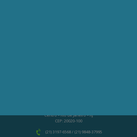
Contato
Seja um Associado AEPET
Clique no botão abaixo para enviar as
informações necessárias para iniciarmos
o processo de associação.
QUERO ME ASSOCIAR
ONDE ESTAMOS
Av. Nilo Peçanha, 50 – Grupo 2409
Centro – Rio de Janeiro – RJ
CEP: 20020-100
(21) 3197-6568 / (21) 9848-37995