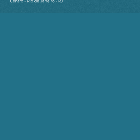
construindo o futuro de nossa maior, mais
importante e mais admirada empresa.
Eugenio Miguel Mancini Scheleder
é
engenheiro e trabalhou na
Petrobras de 1963 a
2015. Foi Gerente de Empreendimentos, Gerente
Geral de Engenharia e Assistente de Diretor.
Cedido ao Governo Federal, de 1991 a 2005,
ocupou cargos de direção nos ministérios de Minas
e Energia e do Planejamento: Secretário Nacional
de Energia Adjunto, Presidente da Comissão
Nacional de Gás Natural, Diretor de PROCEL e
CONPET, Diretor de Gestão, Diretor de Programas
Estratégicos e Assessor Econômico do Ministro do
Planejamento.
BOLSONARO
ELETROBRÁS
FORÇAS ARMADAS
PLANO DE NEGOCIOS PETROBRAS
TEMER