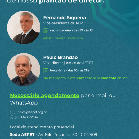
maiores desafios da Companhia, reconhecido no
Plano, será a recomposição das reservas de
petróleo e gás natural, a ser enfrentado com
investimentos crescentes em pesquisa e
exploração destinados a novas descobertas. Estão
na mira, além das bacias do Sudeste, já
produtoras, os prospectos da Margem
Equatorial, da Bacia Sergipe-Alagoas e da Bacia
de Pelotas.
A Petrobrás está de volta, exibindo uma
extraordinária resiliência aos equívocos dos dois
governos anteriores ao atual. Em seu retorno, a
nossa campeã devolve a esperança aos
brasileiros que nela sempre confiaram e
decepciona aqueles setores que, historicamente,
dão preferência à exploração de nossas riquezas
por empresas estrangeiras. É a força do destino