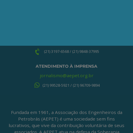
ONDE ESTAMOS
Av. Nilo Peçanha, 50 – Grupo 2409
Centro – Rio de Janeiro – RJ
CEP: 20020-100
(21) 3197-6568 / (21) 9848-37995
ATENDIMENTO À IMPRENSA
jornalismo@aepet.org.br
(21) 99528-5921 / (21) 96709-9894
Fundada em 1961, a Associação dos Engenheiros da
Petrobrás (AEPET) é uma sociedade sem fins
lucrativos, que vive da contribuição voluntária de seus
associados. A AEPET atua na defesa da Soberania