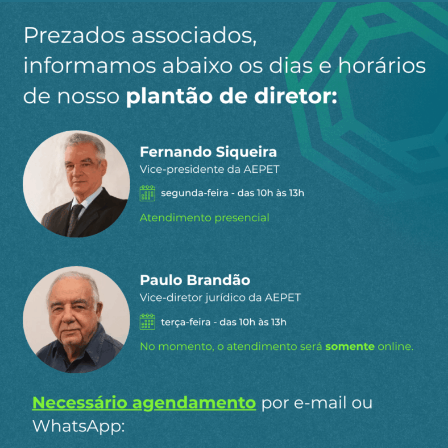
recentemente, uma nova paralisação, prevista
para o início do próximo mês de fevereiro. A
principal reivindicação continua relacionada à
política de preços da Petrobras, pois, as despesas
com o diesel significam de 50 a 60% do valor da
viagem. O presidente da Associação Nacional do
Transporte Autônomo do Brasil (ANTB), José
Roberto Stringasci, afirmou que "A Petrobras não
foi criada para gerar riqueza para meia dúzia, a
Petrobras é nossa e tem que ajudar o povo
brasileiro e o Brasil. Queremos preços nacionais
para os combustíveis, com reajuste a cada seis
meses ou um ano".
O patriotismo verdadeiro traz sempre a verdade à
tona. Deflagrada uma nova greve, inércia e má
gestão terão um confronto com 2 milhões de
caminhoneiros, numa parada que pode significar