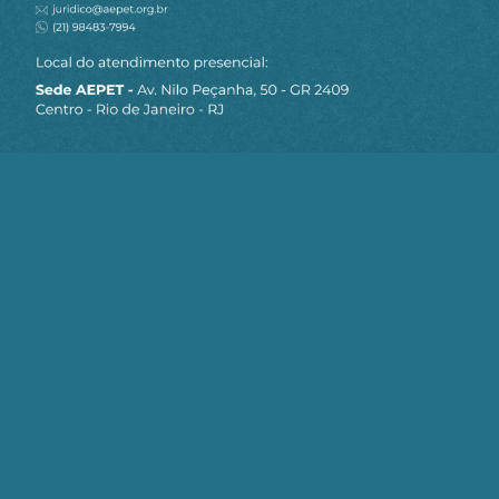
a busca do "Brasil Primeiro!"
Fontes: PNAD/IBGE e ESALQ/USP
Em janeiro de 2021
*
Eugenio Miguel Mancini Scheleder
é
engenheiro e trabalhou na Petrobras. Também
ocupou cargos de direção nos ministérios de
Minas e Energia e do Planejamento, de 1991 a
2005.
Receba os destaques do dia
por e-mail
Cadastre-se no AEPET Direto para receber os
principais conteúdos publicados em nosso