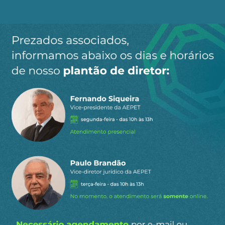
Triste Brasil. Não sei se a minha geração verá a
mudança de rumo positiva pela qual grande
parte dela tem se empenhado em nossa vida
adulta, mas se isto estiver no nosso futuro, se
deverá ao empenho e exemplo dos Max Ângelos,
e não ao ranço das Sandras Mathias que teimam
em viver no século 19, enquanto empesteiam o
21.
Geraldo Luís Lino é geólogo, escritor e cidadão
brasileiro.
Fonte:
Monitor Mercantil