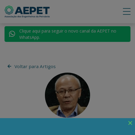
Clique aqui para seguir o novo canal da AEPET no
WhatsApp.
Voltar para Artigos
Geraldo Luís Lino
Geólogo, ex-consultor ambiental,