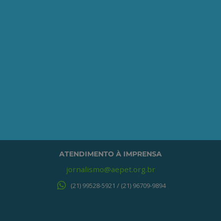
o processo de associação.
QUERO ME ASSOCIAR
ONDE ESTAMOS
Av. Nilo Peçanha, 50 – Grupo 2409
Centro – Rio de Janeiro – RJ
CEP: 20020-100
(21) 3197-6568 / (21) 9848-37995
ATENDIMENTO À IMPRENSA
jornalismo@aepet.org.br
(21) 99528-5921 / (21) 96709-9894