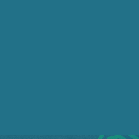
As finanças estão desde sempre em nossa história
sob o manto da colonização.
Portugal, quando descobriu o Brasil, já estava no
processo da decadência, o financismo fundiário
inglês se expandia.
A partir do século 18, ao financismo fundiário
acrescenta-se o financismo monetário, dos juros,
do controle das emissões de dinheiro. E juntos
dominaram o século 19, chegando ao Brasil com
a família real, em 1808.
Se toda colonização não vê e não propagandeia
senão as deficiências dos colonizados, o
neoliberalismo vai ainda mais longe ao impor a
globalização.
Nada do que for nacional é relevante se não for