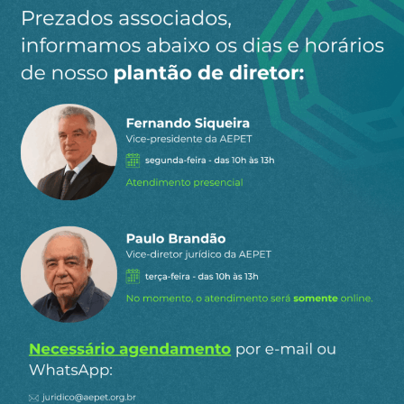
aceito no modelo global, no mercado sem
fronteiras.
O mercado nacional só existe no fluxo de um
sistema internacional, da cadeia produtiva que
começa com a matéria prima, passa pelos
financiamentos e chega ao consumidor final, que
pode iniciar nova cadeia, com o produto
processado/industrializado.
Como se observa, os Estados Nacionais não
participam do sistema neoliberal.
Mas eles existem e são dominados pelas finanças
apátridas com seus recursos de suborno,
chantagem, ameaças. Não podemos nos esquecer
que as finanças apátridas, beneficiadas com as
desregulações da década de 1980, ingressaram
no sistema e, hoje, são as que dão liquidez ao