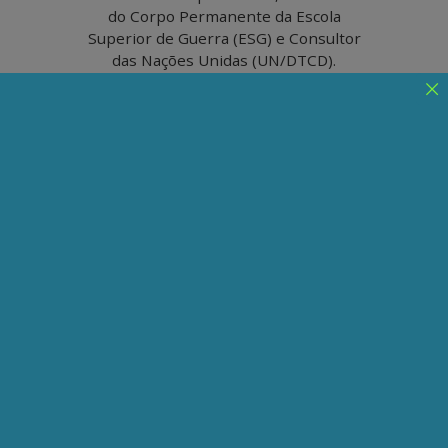
do Corpo Permanente da Escola
Superior de Guerra (ESG) e Consultor
das Nações Unidas (UN/DTCD).
O que o massacre dos
palestinos em Gaza tem em
comum com o de Canudos
na Bahia
O cancioneiro popular brasileiro é riquíssimo.
Basta ser conhecido que é respeitado,
reproduzido e, quiçá, imitado. Mas não nos
enche de orgulho. Por quê?
Publicado em 16/11/2023
Compartilhe:
Telegram
WhatsApp
Twitter
Facebook
LinkedIn
Email