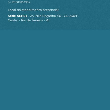
projeto neoliberal.
Como as finanças fundiárias podem gerar
liquidez, quando os aluguéis nem são pagos, pela
penúria geral?
Como os títulos sem lastro, que constituem
centenas de trilhões de dólares estadunidenses,
podem garantir pagamentos, saques de bilhões,
instantaneamente?
Mas quem paga a droga a prazo? Quem suborna,
chantageia, se prostitui a prestações?
As finanças marginais são as garantidoras do
sistema. Assim, promoveram as crises 2008-2010
para participar da cúpula dirigente.
E quem é o derrotado?