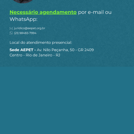
Portanto, meu caro Mancini, a Petrobrás foi
desfigurada por sucessivos presidentes
entreguistas, estando longe da finalidade com ela
foi criada, pelo maior movimento cívico da nossa
história: o movimento “o petróleo é nosso”.
Temos então que informar e conclamar o povo
para exercer o seu direito constitucional
registrado no artigo 1º da Constituição federal:
“Todo o poder emana do povo que o exercerá por
meio de representantes eleitos ou diretamente,
nos termos desta Constituição”.
Como os nossos representantes eleitos estão cada
vez piores, só nos resta informar e convocar o
povo para defender seus interesses diretamente.