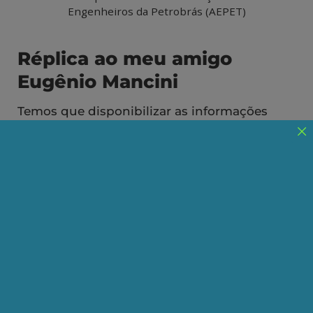
Engenheiros da Petrobrás (AEPET)
Réplica ao meu amigo
Eugênio Mancini
Temos que disponibilizar as informações
para o povo retomar uma nova campanha do
petróleo é nosso
Publicado em 29/05/2024
Compartilhe:
Telegram
WhatsApp
Twitter
Facebook
LinkedIn
Email
Eugênio Mancini, grande companheiro de luta em
defesa da Petrobrás e do corpo técnico da
companhia comentou o
artigo
que se originou da
transcrição de uma entrevista que dei ao