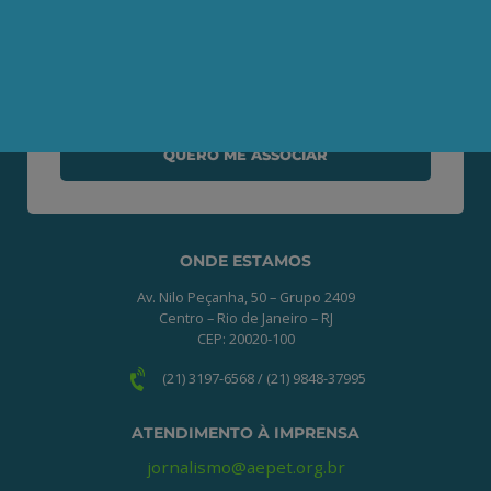
Seja um Associado AEPET
Clique no botão abaixo para enviar as
informações necessárias para iniciarmos
o processo de associação.
QUERO ME ASSOCIAR
ONDE ESTAMOS
Av. Nilo Peçanha, 50 – Grupo 2409
Centro – Rio de Janeiro – RJ
CEP: 20020-100
(21) 3197-6568 / (21) 9848-37995
ATENDIMENTO À IMPRENSA
jornalismo@aepet.org.br