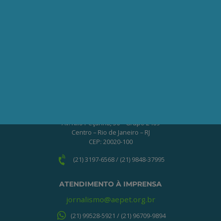
Clique no botão abaixo para enviar as
informações necessárias para iniciarmos
o processo de associação.
QUERO ME ASSOCIAR
ONDE ESTAMOS
Av. Nilo Peçanha, 50 – Grupo 2409
Centro – Rio de Janeiro – RJ
CEP: 20020-100
(21) 3197-6568 / (21) 9848-37995
ATENDIMENTO À IMPRENSA
jornalismo@aepet.org.br
(21) 99528-5921 / (21) 96709-9894