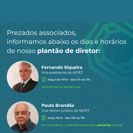
informação é relevante para os Participantes e
Assistidos eu a divulgarei, notem que “divulgarei”,
com assinatura, e não “vazarei” para
“amiguinhas” jornalistas.
Já me manifestei à Ouvidoria, por mais de uma
vez, considerar que o Código de Conduta e Ética
deva ser mudado para aumentar a transparência
da Petros!
De todo modo os questionamentos mais
importantes do CF são expostos nas
Demonstrações Contábeis e Notas Explicativas,
anualmente, nos Relatórios de Controles Internos,
acessíveis aos Participantes e Assistidos,
infelizmente não com a frequência que seria
desejável.
As questões mais triviais do CF tenho